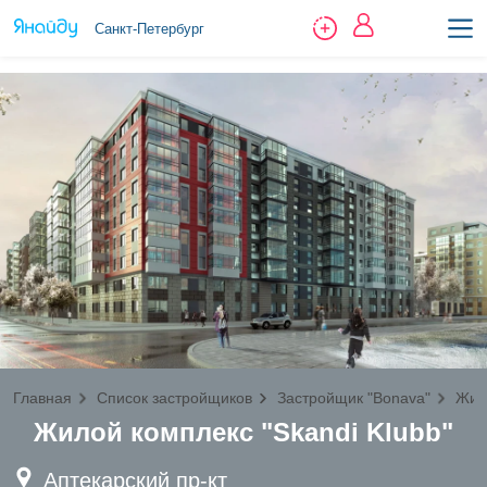
Санкт-Петербург
Главная
Список застройщиков
Застройщик "Bonava"
Жил
Жилой комплекс "Skandi Klubb"
Аптекарский пр-кт