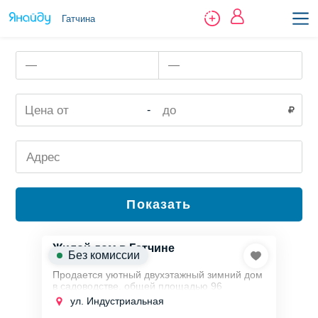
Гатчина
—
—
-
Показать
Жилой дом в Гатчине
Без комиссии
Продается уютный двухэтажный зимний дом
в садоводстве, общей площадью 96
квадратных метров, расположенный на
ул. Индустриальная
участке в 6 соток.