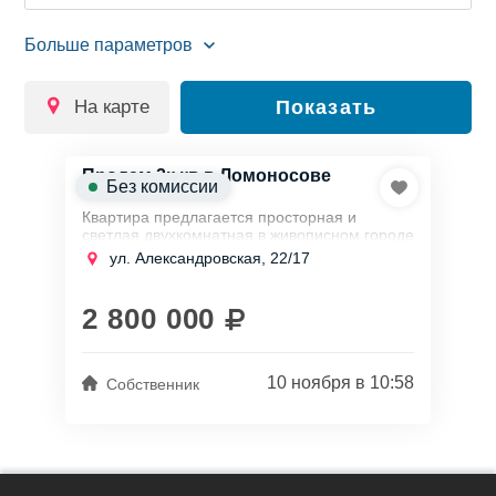
на карте
Показать
Продам 2к кв в Ломоносове
Без комиссии
Квартира предлагается просторная и
светлая двухкомнатная в живописном городе
Ломоносов, известном своим чистым
ул. Александровская, 22/17
воздухом и прекрасной природой.
Район...
2 800 000
10 ноября в 10:58
Собственник