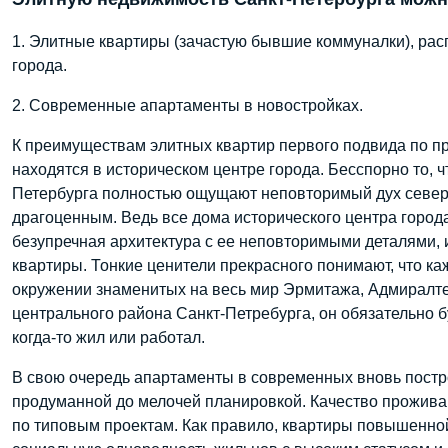
1. Элитные квартиры (зачастую бывшие коммуналки), ра
города.
2. Современные апартаменты в новостройках.
К преимуществам элитных квартир первого подвида по п
находятся в историческом центре города. Бесспорно то, 
Петербурга полностью ощущают неповторимый дух северн
драгоценным. Ведь все дома исторического центра города
безупречная архитектура с ее неповторимыми деталями,
квартиры. Тонкие ценители прекрасного понимают, что к
окружении знаменитых на весь мир Эрмитажа, Адмиралтей
центрального района Санкт-Петребурга, он обязательно б
когда-то жил или работал.
В свою очередь апартаменты в современных вновь постр
продуманной до мелочей планировкой. Качество проживан
по типовым проектам. Как правило, квартиры повышенно