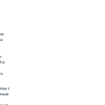
ни
на
н
й в
сь
илье с
енным