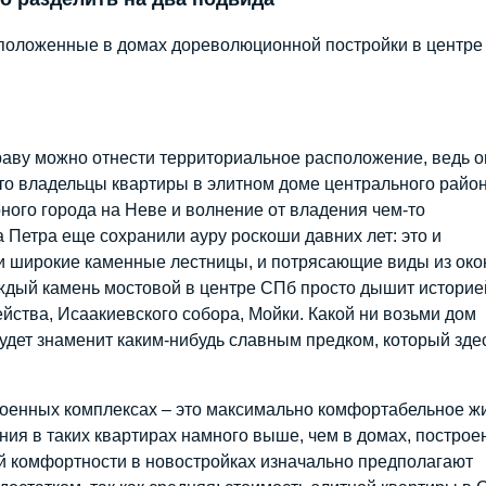
сположенные в домах дореволюционной постройки в центре
раву можно отнести территориальное расположение, ведь о
что владельцы квартиры в элитном доме центрального райо
ого города на Неве и волнение от владения чем-то
 Петра еще сохранили ауру роскоши давних лет: это и
 и широкие каменные лестницы, и потрясающие виды из око
аждый камень мостовой в центре СПб просто дышит историе
ства, Исаакиевского собора, Мойки. Какой ни возьми дом
удет знаменит каким-нибудь славным предком, который зде
оенных комплексах – это максимально комфортабельное ж
ия в таких квартирах намного выше, чем в домах, постро
й комфортности в новостройках изначально предполагают