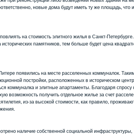
даже при реконструкции либо возведении новых зданий на м
оответственно, новые дома будут иметь ту же площадь, что 
повлиять на стоимость элитного жилья в Санкт-Петербурге
 исторических памятников, тем больше будет цена квадрат
Питере появились на месте расселенных коммуналок. Таки
юционной постройки, расположенных в историческом цент
ься коммуналка и элитные апартаменты. Благодаря спросу 
хую возможность получить отдельное жилье за счет расселе
тилетия, из-за высокой стоимости, как правило, проживаю
ожения.
отрено наличие собственной социальной инфраструктуры,