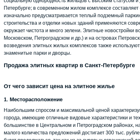
социальную однородность жильцов с высоким статусом и д
Петербурге; в современном жилом комплексе составляет о
изначально предусматривается теплый подземный паркинг,
строительства и отделки новых зданий применяются сов
окружает чистота и много зелени. Элитные новостройки 
Московском, Петроградском и др.) и на островах Петровс
возведения элитных жилых комплексов также используют
знаменитые парки и дворцы.
Продажа элитных квартир в Санкт-Петербурге
От чего зависит цена на элитное жилье
1. Месторасположение
Наибольшим спросом и максимальной ценой характеризу
города, имеющие отличные видовые характеристики и те
большинстве в Центральном и Петроградском районах, на
малого количества предложений достигает 300 тыс. рубл