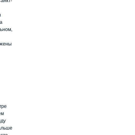
Санкт-
я
а
льном,
ожены
тре
ем
иду
дальше