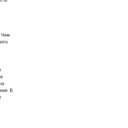
есте
и
. Чем
ного
м
ре
на
ния. В
т