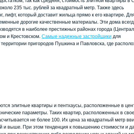
остатком, так как средняя; стоимость элитной квартиры в 
коло 235 тыс. рублей за квадратный метр. Также здесь
 лифт, который доставит жильца прямо к его квартире. Дл
ременные дорогие качественные материалы. Эти дома всегд
возводятся в наиболее престижных районах города (Центра
ком и Крестовском.
Самые надежные застройщики
для
 территории пригородов Пушкина и Павловска, где распол
ются элитные квартиры и пентхаусы, расположенные в цен
хнические параметры. Таких квартир, расположенных в сво
считывается не более 100. Их цена за квадратный метр вв
ей и выше. При этом тенденция к повышению стоимости и 