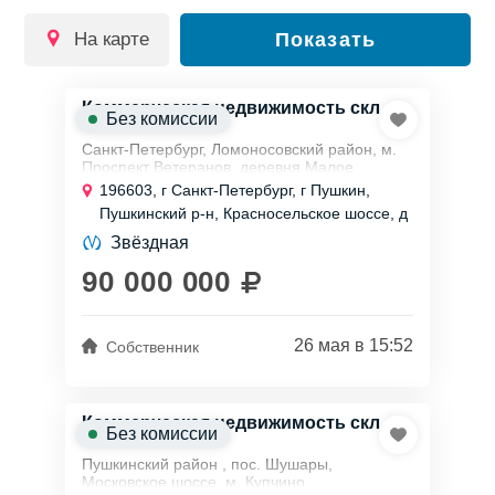
на карте
Показать
Коммерческая недвижимость скл.,
Без комиссии
1500 м²
Санкт-Петербург, Ломоносовский район, м.
Проспект Ветеранов, деревня Малое
Карлино, Красносельское ш.
196603, г Санкт-Петербург, г Пушкин,
Продажа производственно-складского
Пушкинский р-н, Красносельское шоссе, д
помещения 1500 м2 с...
1
Звёздная
90 000 000
26 мая в 15:52
Собственник
Коммерческая недвижимость скл.,
Без комиссии
5000 м²
Пушкинский район , пос. Шушары,
Московское шоссе, м. Купчино