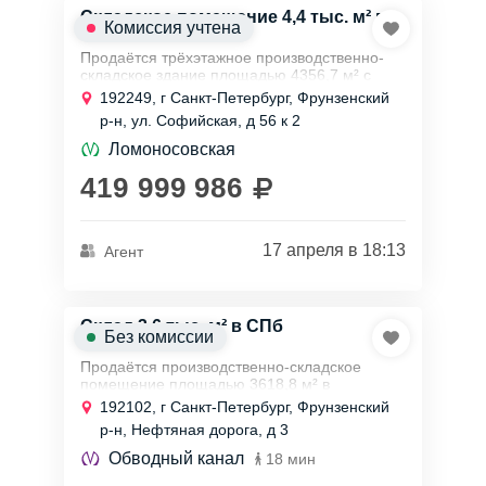
Складское помещение 4,4 тыс. м² в
Комиссия учтена
СПб
Продаётся трёхэтажное производственно-
складское здание площадью 4356,7 м² с
земельным участком 8259 м² на Софийской
192249, г Санкт-Петербург, Фрунзенский
улице во Фрунзенском районе Санкт-
р-н, ул. Софийская, д 56 к 2
Петербурга....
Ломоносовская
419 999 986
17 апреля в 18:13
Агент
Склад 3,6 тыс. м² в СПб
Без комиссии
Продаётся производственно-складское
помещение площадью 3618,8 м² в
современном здании (по схеме помещений
192102, г Санкт-Петербург, Фрунзенский
3Н–4Н, возможна любая компоновка и
р-н, Нефтяная дорога, д 3
сочетание площадей)....
Обводный канал
18 мин