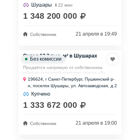
Шушары
22 мин
1 348 200 000
21 апреля в 19:49
Собственник
Склад 13,3 тыс. м² в Шушарах
Без комиссии
Продаётся напрямую от собственника
офисно-складской комплекс класса «А»
общей площадью 13 334 м². Здание с шагом
196624, г Санкт-Петербург, Пушкинский р-
колонн 12×24 м, рабочей высотой потолка
н, поселок Шушары, ул. Автозаводская, д 2
12,4 м и...
литера А
Купчино
1 333 672 000
21 апреля в 19:00
Собственник