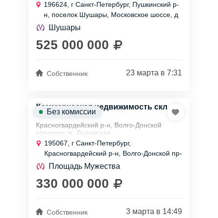
Продажа 3 секций под склад-производство
196624, г Санкт-Петербург, Пушкинский р-
1700 кв м, 3500 кв м или 5000 кв м
н, поселок Шушары, Московское шоссе, д
Продается две секции под...
9
Шушары
525 000 000
23 марта в 7:31
Собственник
Коммерческая недвижимость скл.,
Без комиссии
3300 м²
Красногвардейский р-н, Волго-Донской
проспект, м. Ладожская
195067, г Санкт-Петербург,
Продажа склада 3300 кв м Класс А у КАД
Красногвардейский р-н, Волго-Донской пр-
кт, д 3
Продаётся часть складского-
Площадь Мужества
производственного комплекса Класса А ....
330 000 000
3 марта в 14:49
Собственник