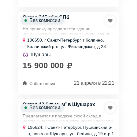
Склад 245 м² в СПб
Без комиссии
На продажу предлагается здание,
используемое под складские нужды и малое
производство. Первый этаж занимает 140
196650, г Санкт-Петербург, г Колпино,
кв.м, остальная часть — это высокий второй
Колпинский р-н, ул. Финляндская, д 23
свет....
литера В
Шушары
15 900 000
21 апреля в 22:21
Собственник
Склад 13,6 тыс. м² в Шушарах
Без комиссии
Предлагается к продаже сухой склад в
новом складском комплексе через сделку по
продаже юридического лица. Получено
196624, г Санкт-Петербург, Пушкинский р-
заключение о соответствии (ЗОС), ввод в...
н, поселок Шушары, ул. Ленина, д 19 стр 1