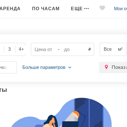
АРЕНДА
ПО ЧАСАМ
ЕЩЕ
Мои о
3
4+
-
Все
м²
Показ
чка
ты