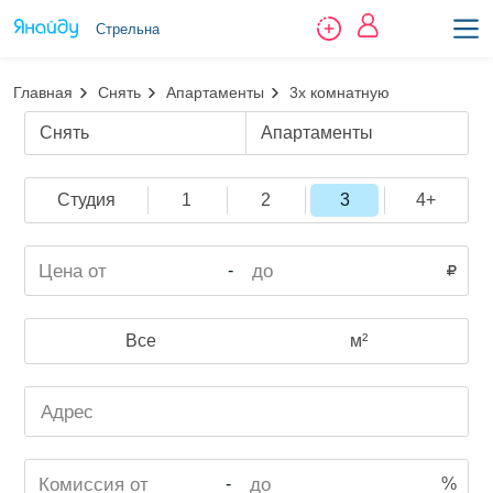
Стрельна
Главная
Снять
Апартаменты
3х комнатную
Снять
Апартаменты
Студия
1
2
3
4+
-
Все
м²
-
%