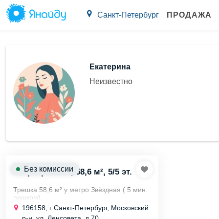
Санкт-Петербург
ПРОДАЖА
Екатерина
Неизвестно
Без комиссии
Квартира 3х к., 58,6 м², 5/5 эт.
Трешка 58,6 м² у метро Звёздная ( 5 мин.
пешком).
Продаю квартиру на ул. Ленсовета, д.70 в
196158, г Санкт-Петербург, Московский
панельном доме 1965 года.
р-н, ул. Ленсовета, д 70