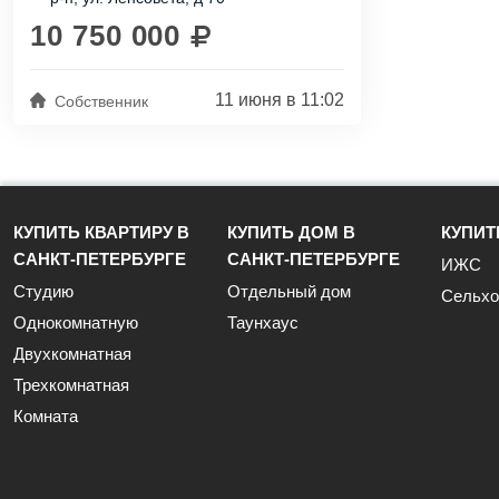
Общая площадь квартиры: 58,6 м², жилая
- 44. Три светлые...
10 750 000
11 июня в 11:02
Собственник
КУПИТЬ КВАРТИРУ В
КУПИТЬ ДОМ В
КУПИТ
САНКТ-ПЕТЕРБУРГЕ
САНКТ-ПЕТЕРБУРГЕ
ИЖС
Студию
Отдельный дом
Сельхо
Однокомнатную
Таунхаус
Двухкомнатная
Трехкомнатная
Комната