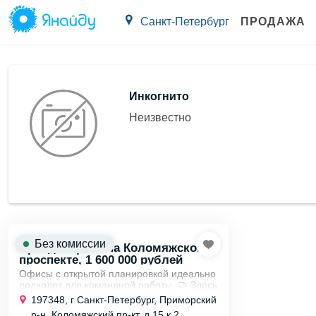
Санкт-Петербург
ПРОДАЖА
Инкогнито
Неизвестно
Без комиссии
Аренда офиса на Коломяжском
проспекте, 1 600 000 рублей
Офисы с открытой планировкой идеально
подходят для командной работы. 🤝 Здесь
можно легко обмениваться идеями и
197348, г Санкт-Петербург, Приморский
быстро решать задачи. 📈 В Приморском
р-н, Коломяжский пр-кт, д 15 к 2