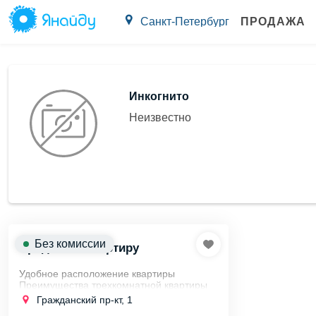
Санкт-Петербург
ПРОДАЖА
Инкогнито
Неизвестно
Без комиссии
Продаю 3к квартиру
Удобное расположение квартиры
Преимущества трехкомнатной квартиры
на Гражданском проспекте:
Гражданский пр-кт, 1
Близость к метро "Площадь Мужества".