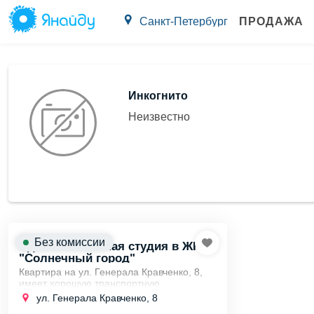
Санкт-Петербург
ПРОДАЖА
Инкогнито
Неизвестно
Без комиссии
Сдается отличная студия в ЖК
"Солнечный город"
Квартира на ул. Генерала Кравченко, 8,
имеет хорошую транспортную
доступность. 🚇 Ближайшая станция
ул. Генерала Кравченко, 8
метро — "Комендантский проспект".