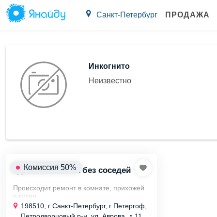
Санкт-Петербург
ПРОДАЖА
Инкогнито
Неизвестно
Комиссия 50%
сдаётся комната без соседей
Происходит ремонт в комнате, прихожей
и кухне,
создавая новые уютные пространства.
198510, г Санкт-Петербург, г Петергоф,
Петродворцовый р-н, ул. Аврова, д 11