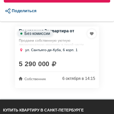
Поделиться
Просторная 2к квартира от
Без комиссии
собственника
Продаем собственную уютную
двухкомнатную квартиру в тихой части
города в Выборгском районе в 15 минутах
ул. Сантьяго-де-Куба, 6 корп. 1
ходьбы от станции метро Озерки по
прямой...
5 290 000
6 октября в 14:15
Собственник
КУПИТЬ КВАРТИРУ В САНКТ-ПЕТЕРБУРГЕ