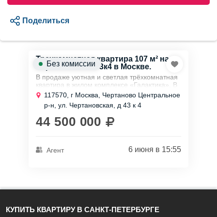
Поделиться
Трехкомнатная квартира 107 м² на
Без комиссии
Чертановской, 43к4 в Москве.
В продаже уютная и светлая трёхкомнатная
квартира в жилом комплексе «Галактика». В
документах указан один взрослый
117570, г Москва, Чертаново Центральное
собственник, никто не зарегистрирован....
р-н, ул. Чертановская, д 43 к 4
44 500 000
6 июня в 15:55
Агент
КУПИТЬ КВАРТИРУ В САНКТ-ПЕТЕРБУРГЕ