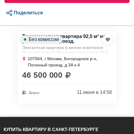
Поделиться
Трехкомнатная квартира 92,5 м² на
Без комиссии
ул. Погонный проезд.
Элегантная квартира в жилом комплексе
Лосиный остров! Это жилье площадью 92,5
м² расположено на 17 этаже из 29, что
107564, г Москва, Богородское р-н,
обеспечивает потрясающий вид на
Погонный проезд, д 3А к 4
окрестности.
46 500 000
Эта...
11 июня в 14:58
Агент
КУПИТЬ КВАРТИРУ В САНКТ-ПЕТЕРБУРГЕ