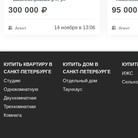
Это пространство представляет...
жизни вашей.
Кораблестроителей, д 12 к 1
Федюнинско
300 000
95 000
14 ноября в 13:06
Агент
Агент
КУПИТЬ КВАРТИРУ В
КУПИТЬ ДОМ В
КУПИТ
САНКТ-ПЕТЕРБУРГЕ
САНКТ-ПЕТЕРБУРГЕ
ИЖС
Студию
Отдельный дом
Сельхо
Однокомнатную
Таунхаус
Двухкомнатная
Трехкомнатная
Комната