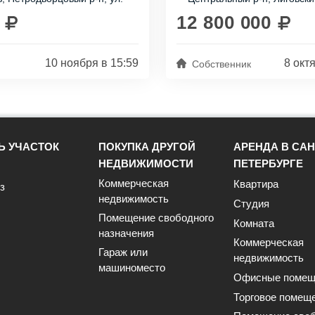
..
Всего в пяти минутах ходьбы
го, д 55 к 6
77 литера Ж
станции метро Лиговский...
12 800 000
10 ноября в 15:59
8 окт
Собственник
Ь УЧАСТОК
ПОКУПКА ДРУГОЙ
АРЕНДА В САН
НЕДВИЖИМОСТИ
ПЕТЕРБУРГЕ
Коммерческая
Квартира
з
недвижимость
Студия
Помещение свободного
Комната
назначения
Коммерческая
Гараж или
недвижимость
машиноместо
Офисные помещ
Торговое помещ