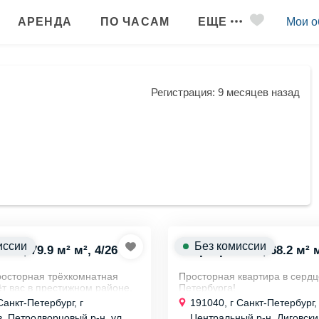
АРЕНДА
ПО ЧАСАМ
ЕЩЕ
Мои о
Регистрация: 9 месяцев назад
иссии
Без комиссии
 к., 79.9 м² м², 4/26 эт.
Квартира 4х к., 68.2 м² м
росторная трёхкомнатная
Просторная квартира в сердц
ёт вас в престижном районе.
Петербурга!
комплекс комфорт-класса
Продаётся четырёхкомнатная
Санкт-Петербург, г
191040, г Санкт-Петербург,
т идеальные условия для
площадью 68 м².
, Петродворцовый р-н, ул.
Центральный р-н, Лиговский