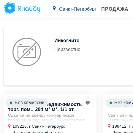
Санкт-Петербург
ПРОДАЖА
Инкогнито
Неизвестно
Без комиссии
Без ком
Коммерческая недвижимость
Квартира 3х
торг. пом., 204 м² м², 1/1 эт.
Сдается на аренду коммерческое
Светлая и п
помещение площадью 204 квадратных
квартира жд
метра, расположенное на первой линии
Этот жилой 
199226, г Санкт-Петербург,
198412, г 
улицы Кораблестроителей.
обеспечивае
Василеостровский р-н, ул.
Ломоносов