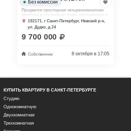
Без комиссии
Продается просторная четырехкомнатная
квартира в сталинском доме, построенном в
1934 году, расположенная в Невском
192171, г Санкт-Петербург, Невский р-н,
районе.
ул. Дудко, д 24
Общая площадь составляет 78,9 кв.м.
Одним...
9 700 000
8 октября в 17:05
Собственник
КУПИТЬ КВАРТИРУ В САНКТ-ПЕТЕРБУРГЕ
Студию
Однокомнатную
Двухкомнатная
Трехкомнатная