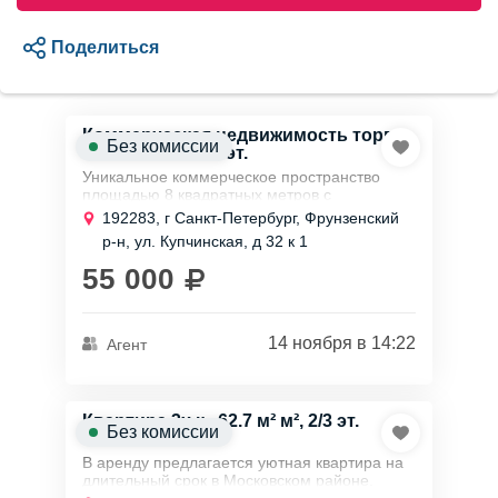
Поделиться
Коммерческая недвижимость торг.
Без комиссии
пом., 8 м² м², 1/1 эт.
Уникальное коммерческое пространство
площадью 8 квадратных метров с
электрической мощностью 10 кВт
192283, г Санкт-Петербург, Фрунзенский
предлагается в аренду.
р-н, ул. Купчинская, д 32 к 1
Это помещение, расположенное на...
55 000
14 ноября в 14:22
Агент
Квартира 3х к., 62.7 м² м², 2/3 эт.
Без комиссии
В аренду предлагается уютная квартира на
длительный срок в Московском районе.