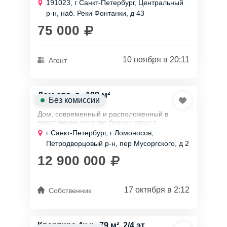
Эта светлая и теплая жилплощадь
191023, г Санкт-Петербург, Центральный
отличается качественным ремонтом.
р-н, наб. Реки Фонтанки, д 43
В квартире две...
75 000
10 ноября в 20:11
Агент
Дом отд. д., 198 м²
Без комиссии
Дом, современный и расположенный в
престижном поселке бизнес-класса.
Здесь обеспечен удобный подъезд в течение
г Санкт-Петербург, г Ломоносов,
всего года, а автобусная остановка
Петродворцовый р-н, пер Мусоргского, д 2
находится в...
12 900 000
17 октября в 2:12
Собственник
Квартира 4х к., 79 м², 2/4 эт.