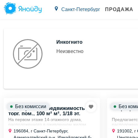
Санкт-Петербург
ПРОДАЖА
Инкогнито
Неизвестно
Без комиссии
Без ком
Коммерческая недвижимость
Квартира 4х
торг. пом., 100 м² м², 1/18 эт.
На первом этаже 14-этажного дома,
Предлагаетс
расположенного в оживленном жилом
расположенн
комплексе Галактика, открывается
Санкт-Петер
196084, г Санкт-Петербург,
191002, г
замечательная возможность для вашего
Ваша прогул
Адмиралтейский р-н, Измайловский б-
Центральн