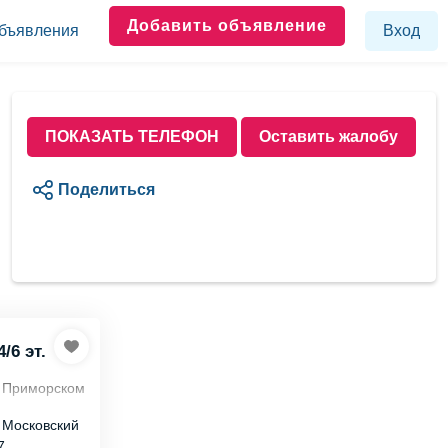
Добавить объявление
бъявления
Вход
ПОКАЗАТЬ ТЕЛЕФОН
Оставить жалобу
Поделиться
4/6 эт.
в Приморском
покойной и
, Московский
ртира с
7