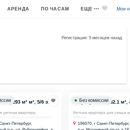
АРЕНДА
ПО ЧАСАМ
ЕЩЕ
Мои о
Регистрация: 9 месяцев назад
иссии
Без комиссии
 к., 293 м² м², 5/6 эт.
Квартира 4х к., 82.1 м², 
я уютная квартира,
Уютная квартира для семьи 
ая в сердце исторического
районе.
бурга.
Ищете комфортное жилье в с
 Санкт-Петербург,
196070, г Санкт-Петербург
ка до Исаакиевского собора
развитой местности? Эта ква
ый р-н, ул. Рубинштейна, д
р-н, Московский пр-кт, д 16