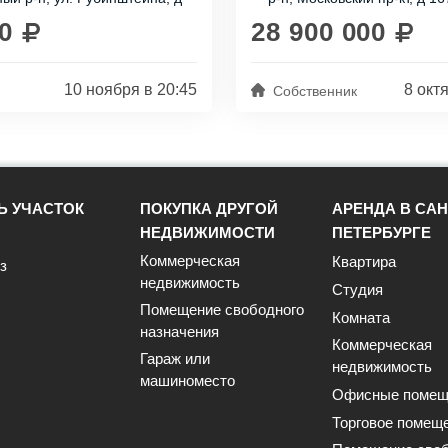
 одну минуту, а до...
большой гостиной и тремя
изолированными...
0
28 900 000
10 ноября в 20:45
8 окт
Собственник
Ь УЧАСТОК
ПОКУПКА ДРУГОЙ
АРЕНДА В САН
НЕДВИЖИМОСТИ
ПЕТЕРБУРГЕ
Коммерческая
Квартира
з
недвижимость
Студия
Помещение свободного
Комната
назначения
Коммерческая
Гараж или
недвижимость
машиноместо
Офисные помещ
Торговое помещ