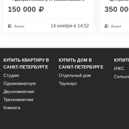
бизнеса.
займет всего
р, д 11
15-17
Этот дом...
150 000
350 00
14 ноября в 14:52
Агент
Агент
КУПИТЬ КВАРТИРУ В
КУПИТЬ ДОМ В
КУПИТ
САНКТ-ПЕТЕРБУРГЕ
САНКТ-ПЕТЕРБУРГЕ
ИЖС
Студию
Отдельный дом
Сельхо
Однокомнатную
Таунхаус
Двухкомнатная
Трехкомнатная
Комната