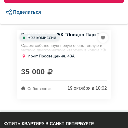
Поделиться
Сдам двушку в ЖК "Лондон Парк"
Без комиссии
Сдаем собственную новую очень теплую и
уютную двухкомнатную квартиру в новом ЖК
"Лондон Парк" на длительный срок
пр-кт Просвещения, 43А
аккуратным и чистоплотным жильцам без
вредных...
35 000
19 октября в 10:02
Собственник
КУПИТЬ КВАРТИРУ В САНКТ-ПЕТЕРБУРГЕ