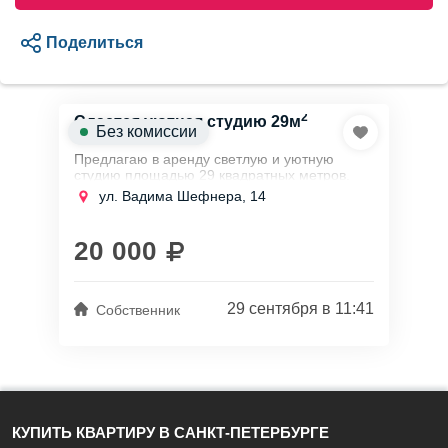
Поделиться
2
Сдается уютная студию 29м
Без комиссии
Предлагаю в аренду светлую и уютную
студию площадью 29 квадратных метров.
Она находится на 13 этаже 22-этажного
ул. Вадима Шефнера, 14
современного кирпично-монолитного здания
в...
20 000
29 сентября в 11:41
Собственник
КУПИТЬ КВАРТИРУ В САНКТ-ПЕТЕРБУРГЕ