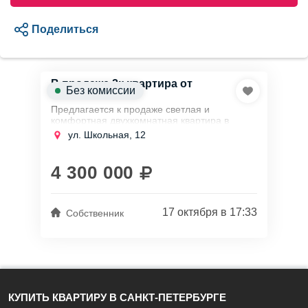
Поделиться
В продаже 2к квартира от
Без комиссии
собственника
Предлагается к продаже светлая и
комфортная двухкомнатная квартира в
спокойном районе Шушар.
ул. Школьная, 12
Площадь жилья составляет 43 квадратных
метра, и оно находится на...
4 300 000
17 октября в 17:33
Собственник
КУПИТЬ КВАРТИРУ В САНКТ-ПЕТЕРБУРГЕ