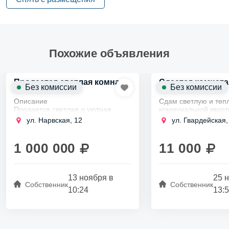
Похожие объявления
Продается светлая комната
Сдается комната 
Без комиссии
Без комиссии
2
18м
Описание
Сдам светлую и теп
Продается светлая и уютная
коммунальной кварт
комната в трехкомнатной
Красном Селе по ад
ул. Нарвская, 12
ул. Гвардейская,
квартире, расположенной в
Гвардейская, дом 5,
Красном Селе на улице Нарвская,
длительный срок же
дом 12.
одному жильцу,...
1 000 000
11 000
Отличное место для
комфортного...
13 ноября в
25 
Собственник
Собственник
10:24
13: