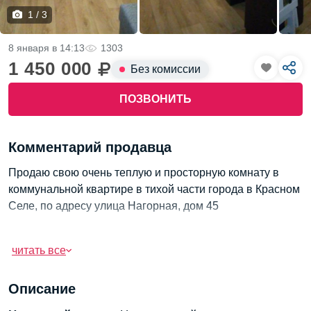
1 / 3
8 января в 14:13
1303
1 450 000
Без комиссии
ПОЗВОНИТЬ
Комментарий продавца
Продаю свою очень теплую и просторную комнату в
коммунальной квартире в тихой части города в Красном
Селе, по адресу улица Нагорная, дом 45
Комната с площадью 22 кв метров, расположена на
комфортном 2ом этаже 3х этажного ухоженного
читать все
кирпичного дома, отличное местоположение - обжитый
район с развитой инфраструктурой, около дома много
Описание
магазинов и необходимых сфера услуг, социальные