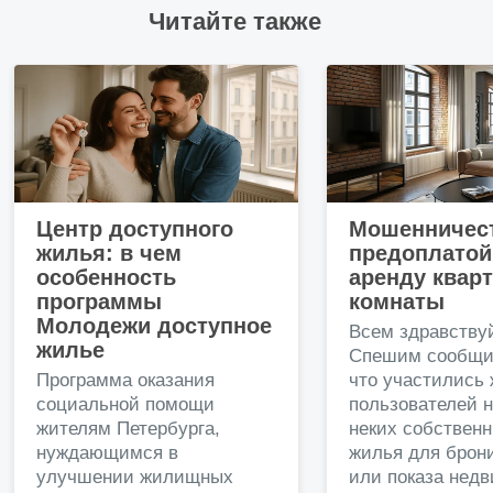
Читайте также
Центр доступного
Мошенничест
жилья: в чем
предоплатой
особенность
аренду квар
программы
комнаты
Молодежи доступное
Всем здравству
жилье
Спешим сообщи
Программа оказания
что участились
социальной помощи
пользователей 
жителям Петербурга,
неких собственн
нуждающимся в
жилья для брон
улучшении жилищных
или показа нед