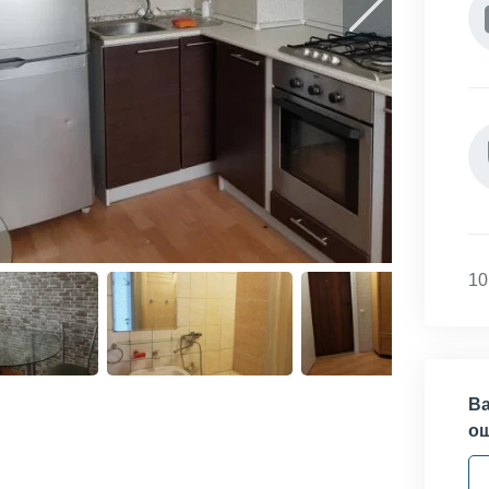
10
Ва
о