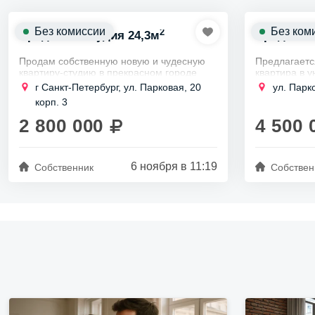
Без комиссии
Без ком
2
Продается студия 24,3м
Продам 1к
Продам собственную новую и чудесную
Предлагаетс
квартиру-студию в прекрасном городе
квартира в 
Петергоф, по адресу улица Парковая,
ЖК "Новый Пе
г Санкт-Петербург, ул. Парковая, 20
ул. Парко
дом 20 корпус 3 в ЖК "Петергоф парк".
к. 2.
корп. 3
Студия с площадь 24,3...
2 800 000
4 500 
6 ноября в 11:19
Собственник
Собствен