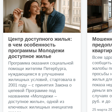
Центр доступного жилья:
Мошенн
в чем особенность
предопл
программы Молодежи
кварти
доступное жилье
Всем здр
сообщить
Программа оказания социальной
жалобы п
помощи жителям Петербурга,
просьбы н
нуждающимся в улучшении
жилья дл
жилищных условий, стартовала в
показа н
2001 году – с принятия Закона о
деньги в
целевой Программе под
случаях о
названием «Молодежи –
руб. и до
доступное жилье», одной из
ключевых жилищных инициатив
25 марта 2