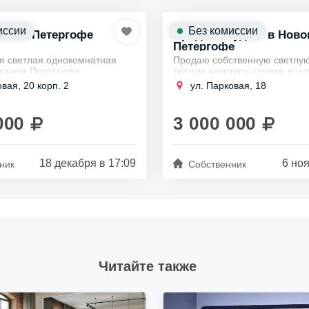
иссии
Без комиссии
 кв а Петергофе
Продам студию в Нов
Петергофе
я светлая однокомнатная
Продаю собственную светлую
уютном Петергофе,
теплую квартиру-студию в чу
тергоф", ул. Парковая, 20,
городе Петергоф, в новой час
вая, 20 корп. 2
ул. Парковая, 18
адресу улица Парковая, дом 
Квартира с площадью 25,5...
000
3 000 000
18 декабря в 17:09
6 ноя
ник
Собственник
Читайте также