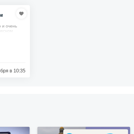
ом
 и очень
десном
ти города по
18.
бря в 10:35