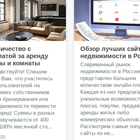
ичество с
Обзор лучших сай
атой за аренду
недвижимости в Р
ры и комнаты
Современный рынок
недвижимости в Росси
авствуйте! Спешим
представлен большим
 Вам, что участились
количеством онлайн-пл
ользователей на
Каждая из них предлага
еких собственников
уникальные возможност
я бронирования или
поиска, покупки, прода
едвижимости перевести
аренды жилья либо
перед! Суммы в разных
коммерческих объектов
звучиваются от 400
Рассмотрим самые поп
 100% месячной сто...
сайты по не...
025