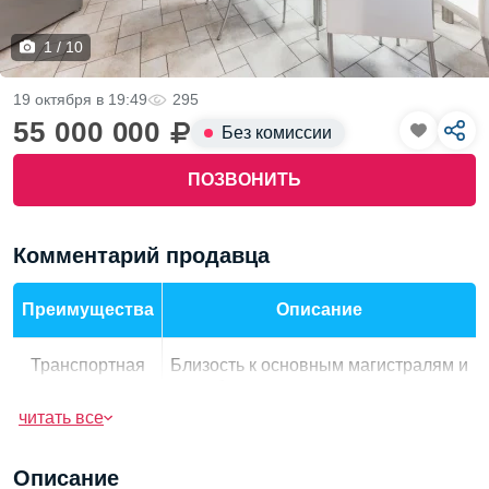
1 / 10
19 октября в 19:49
295
55 000 000
Без комиссии
ПОЗВОНИТЬ
Комментарий продавца
Преимущества
Описание
Транспортная
Близость к основным магистралям и
доступность
общественному транспорту.
читать все
Развита сеть магазинов, социальных
Инфраструктура
объектов.
Описание