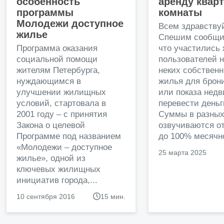
особенность
аренду квар
программы
комнаты
Молодежи доступное
Всем здравству
жилье
Спешим сообщи
Программа оказания
что участились
социальной помощи
пользователей 
жителям Петербурга,
неких собственн
нуждающимся в
жилья для брон
улучшении жилищных
или показа нед
условий, стартовала в
перевести деньг
2001 году – с принятия
Суммы в разных
Закона о целевой
озвучиваются от
Программе под названием
до 100% месячно
«Молодежи – доступное
25 марта 2025
жилье», одной из
ключевых жилищных
инициатив города,...
10 сентября 2016
15 мин.