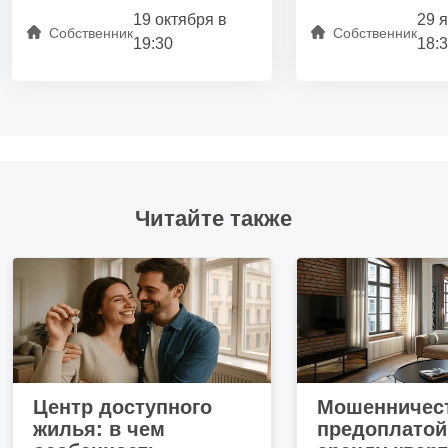
19 октября в
29 
Собственник
Собственник
19:30
18:
Читайте также
Центр доступного
Мошенничест
жилья: в чем
предоплатой