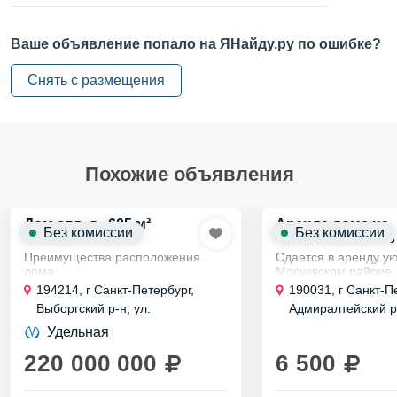
Материал стен —
газобетонный блок
Ваше объявление попало на ЯНайду.ру по ошибке?
О квартире
Снять с размещения
Ремонт —
дизайнерский
Похожие объявления
Дом отд. д., 605 м²
Аренда дома на
Без комиссии
Без комиссии
Гражданской, 5 в
Петербурге
Преимущества расположения
Сдается в аренду ую
дома
Московском районе.
Преимущества расположения
Закрытая охраняема
194214, г Санкт-Петербург,
190031, г Санкт-П
дома:
и метро рядом.
Выборгский р-н, ул.
Адмиралтейский р-
В окрестностях есть
Близость к парку "Сосновка"
Арктическая, д 7 к 2 литера Б
Гражданская, д 5
парки и пекарни.
Удельная
для прогулок и отдыха.
Студия рассчитана..
Удобный доступ к метро
220 000 000
6 500
"Проспект...