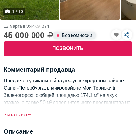
1 / 10
12 марта в 9:44
374
45 000 000
Без комиссии
ПОЗВОНИТЬ
Комментарий продавца
Продается уникальный таунхаус в курортном районе
Санкт-Петербурга, в микрорайоне Мои Териоки (г.
Зеленогорск), с общей площадью 174,1 м² на двух
этажах, а также 50 м² дополнительного пространства на
третьем этаже, подготовленного для отделки. В доме
читать все
выполнен качественный дизайнерский ремонт, все
коммуникации прокладывались профессионалами,
Описание
включая водяные теплые полы, отопление от