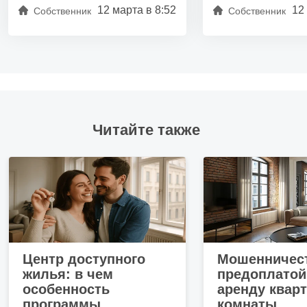
Мебель на кухне
12 марта в 8:52
12
Собственник
Собственник
Мебель в жилой зоне
Закрытая территория
Читайте также
Центр доступного
Мошенничест
жилья: в чем
предоплатой
особенность
аренду квар
программы
комнаты