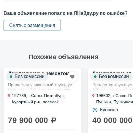
Коммуникация —
вода
Ваше объявление попало на ЯНайду.ру по ошибке?
Коммуникация —
канализация
Коммуникация —
Снять с размещения
отопление
Баня —
нет
Гараж —
нет
Похожие объявления
Вид участка —
ижс
О квартире
Дом таунхаус с ремонтом
Дом таунхаус от
Без комиссии
Без комиссии
собственника
Продается уникальный таунхаус
Продается таунхау
Ремонт —
евро
площадью 221,3 кв. м в поселке
150 м² с террасой в
Оллила, на берегу Финского
комплексе "Александ
Санузел —
197739, г Санкт-Петербург,
любой
196602, г Санкт-Пе
залива. Дом с продуманной
историческом приго
Курортный р-н, поселок
Пушкин, Пушкински
планировкой включает в себя
состоит из 3 этажей,
Мебель —
есть
Солнечное, ул. Средняя, д 8 к
Гуммолосары, ул. 
просторную...
комнат, 4...
Купчино
11
14
79 900 000
40 000 000
Удобства и подробности