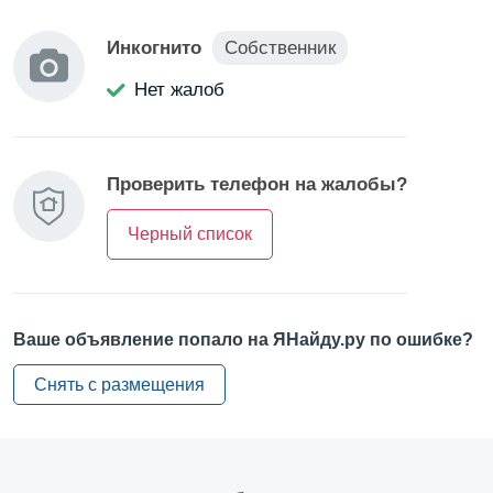
Транспортная доступность: 15–20 минут на авто до
Инкогнито
Собственник
выезда на ЗСД и КАД, 30 минут до центра города.
Удобная логистика для сотрудников и клиентов.
Нет жалоб
Рядом: набережная Финского залива, Константиновский
дворец (10 мин), Петергоф (20 мин), парки и усадьбы.
Проверить телефон на жалобы?
Площадь помещения: 49,5 м² (тамбур 7,3 м², основное
помещение 34 м², санузел 5,2 м², кладовая 3 м²). Высота
Черный список
потолков — 5,67 м, идеально для антресоли,
увеличения площади или лофт-пространства.
Современный жилой комплекс бизнес-класса 2023 года.
Ваше объявление попало на ЯНайду.ру по ошибке?
Материал стен и перекрытий — монолитный
железобетон.
Снять с размещения
Назначение: нежилое, разрешенное использование —
«Учрежденческое» (офисы, приемные, консультации).
Коммуникации: центральное отопление, ГВС,