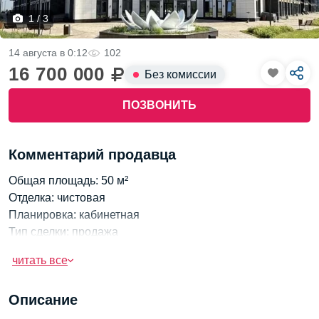
1 / 3
14 августа в 0:12
102
16 700 000
Без комиссии
ПОЗВОНИТЬ
Комментарий продавца
Общая площадь: 50 м²
Отделка: чистовая
Планировка: кабинетная
Тип сделки: продажа
Ваш офис — в шаге от воды! Прямая набережная
читать все
Финского залива, панорамные виды, свежий морской
воздух и престижный адрес. Уникальное предложение
Описание
для бизнеса в Петербурге.