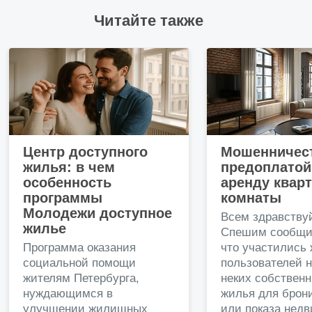
Читайте также
Центр доступного
Мошенничест
жилья: в чем
предоплатой
особенность
аренду квар
программы
комнаты
Молодежи доступное
Всем здравству
жилье
Спешим сообщи
Программа оказания
что участились
социальной помощи
пользователей 
жителям Петербурга,
неких собственн
нуждающимся в
жилья для брон
улучшении жилищных
или показа нед