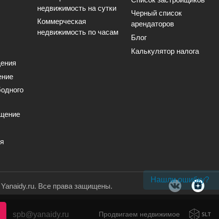
недвижимость на сутки
Черный список
Коммерческая
арендаторов
недвижимость по часам
Блог
Калькулятор налога
ения
ение
одного
щение
ия
Нашли ошибку?
. Yanaidy.ru. Все права защищены.
spb@yanaidy.ru
Продвигаем недвижимое