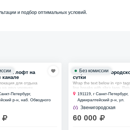
льтации и подбор оптимальных условий.
иссии
Без комиссии
невый лофт на
Лофт на Звенигородской
 канале
сутки
локация для отдыха
Wrap the text below in <p> tag
 на двух уровнях.
line breaks with <br> tags. Ret
 площадью 86 квадратных
HTML code, no explanations.
Санкт-Петербург,
191119, г Санкт-Петербург,
няя зона в 45 квадратов
йский р-н, наб. Обводного
Адмиралтейский р-н, ул.
дходят для различных...
134-136-138 к 35
Звенигородская, д 9-11
Звенигородская
60 000