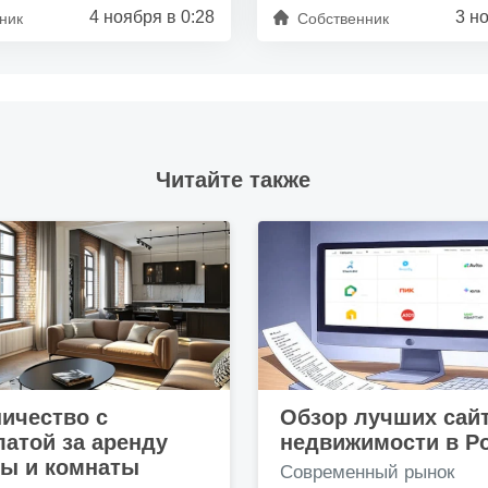
4 ноября в 0:28
3 н
ник
Собственник
Читайте также
ичество с
Обзор лучших сай
атой за аренду
недвижимости в Р
ры и комнаты
Современный рынок