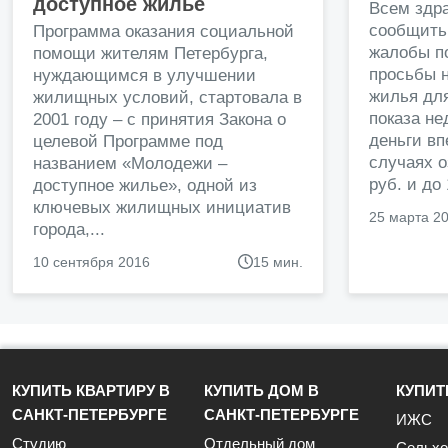
доступное жилье
Всем здр
сообщить
Программа оказания социальной
жалобы п
помощи жителям Петербурга,
просьбы н
нуждающимся в улучшении
жилья дл
жилищных условий, стартовала в
показа н
2001 году – с принятия Закона о
деньги в
целевой Программе под
случаях о
названием «Молодежи –
руб. и до
доступное жилье», одной из
ключевых жилищных инициатив
25 марта 2
города,...
10 сентября 2016
15 мин.
КУПИТЬ КВАРТИРУ В
КУПИТЬ ДОМ В
КУПИТ
САНКТ-ПЕТЕРБУРГЕ
САНКТ-ПЕТЕРБУРГЕ
ИЖС
Студию
Отдельный дом
Сельхо