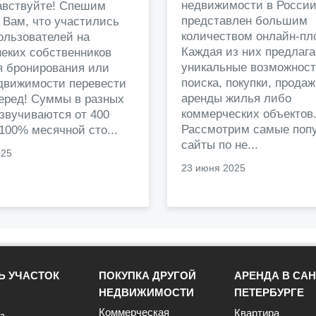
недвижимости в Росси
авствуйте! Спешим
представлен большим
 Вам, что участились
количеством онлайн-пл
ользователей на
Каждая из них предлага
еких собственников
уникальные возможност
я бронирования или
поиска, покупки, прода
едвижимости перевести
аренды жилья либо
перед! Суммы в разных
коммерческих объектов
звучиваются от 400
Рассмотрим самые поп
 100% месячной сто...
сайты по не...
025
23 июня 2025
Ь УЧАСТОК
ПОКУПКА ДРУГОЙ
АРЕНДА В САН
НЕДВИЖИМОСТИ
ПЕТЕРБУРГЕ
Коммерческая
Квартира
з