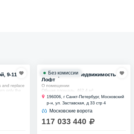
Без комиссии
, 9-11 на
Коммерческая недвижимость
Лофт
s and replace
О помещении
urn only the
Общая площадь: 462,4 м²
Этаж: 2
196006, г Санкт-Петербург, Московский
Высота потолков: 5 м
р-н, ул. Заставская, д 33 стр 4
Отделка: без отделки
Планировка: открытая
Московские ворота
Тип сделки: продажа
Предлагается продажа офисных
117 033 440
помещений на 2...