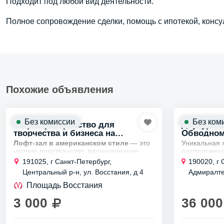
Подходит под любой вид деятельности.
Полное сопровождение сделки, помощь с ипотекой, консу
Похожие объявления
Без комиссии
Без ком
Лофт Пространство для
Двухуров
творчества и бизнеса на
Обводном
Восстания, 4
Лофт-зал в американском стиле
— это
Уникальная 
уютное пространство, вдохновленное
расположена
атмосферой Нью-Йорка и культовых
Второй ярус
191025, г Санкт-Петербург,
190020, г 
американских баров. Ковролин по всему
метров и ниж
Центральный р-н, ул. Восстания, д 4
Адмиралте
залу создаёт...
идеально по
канала, д 
Площадь Восстания
3 000
36 000