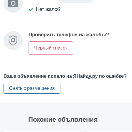
улиц. Территория включает крытую торговую улицу,
Нет жалоб
lounge-зоны, арт-объекты, спортивные и детские
площадки, мастерские и выставочные пространства.
Преимущества локации:
Проверить телефон на жалобы?
5 минут пешком до метро «Московские ворота»
Черный список
Удобный доступ к аэропорту Пулково и Московскому
вокзалу
Рядом бизнес-центры, ВУЗы, кафе и рестораны
Ваше объявление попало на ЯНайду.ру по ошибке?
Особенности помещения:
Снять с размещения
Формат Shell&Core — для создания уникального
офиса
Выполнена пескоструйная обработка кирпичных
стен, колонн и потолков
Похожие объявления
Сделана выравнивающая стяжка пола