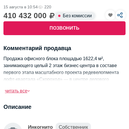
15 августа в 10:54
220
410 432 000
Без комиссии
ПОЗВОНИТЬ
Комментарий продавца
Продажа офисного блока площадью 1622,4 м²,
занимающего целый 2 этаж бизнес-центра в составе
первого этапа масштабного проекта редевелопмента
лофт-квартала «Скороход» — в центре делового
Петербурга.
читать все
Лофт-квартал «Скороход» — победитель премии RЕРА
в номинации «Лучший проект редевелопмента» и
Описание
лауреат диплома «Выбор международного жюри».
Здесь сохранена историческая атмосфера кирпичных
зданий XIX–XX веков, уютных двориков и пешеходных
Инкогнито
Собственник