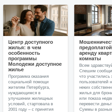
Современные бесшумные пассажирские лифты
Центр доступного
Мошенничест
жилья: в чем
предоплатой
особенность
аренду квар
программы
комнаты
Молодежи доступное
Всем здравству
жилье
Спешим сообщи
Программа оказания
что участились
социальной помощи
пользователей 
жителям Петербурга,
неких собственн
нуждающимся в
жилья для брон
улучшении жилищных
или показа нед
условий, стартовала в
перевести деньг
2001 году – с принятия
Суммы в разных