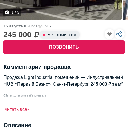
1 / 3
15 августа в 20:21
246
245 000
Без комиссии
ПОЗВОНИТЬ
Комментарий продавца
Продажа Light Industrial помещений — Индустриальный
HUB «Первый Базис», Санкт-Петербург.
245 000 ₽ за м²
Описание объекта:
Продаются современные Light Industrial помещения
общей площадью 2100 м² с высотой потолков до 7 м и
читать все
офисной отделкой. Электросеть 600 кВт, центральное
отопление, отдельный вход с улицы. Первый корпус
Описание