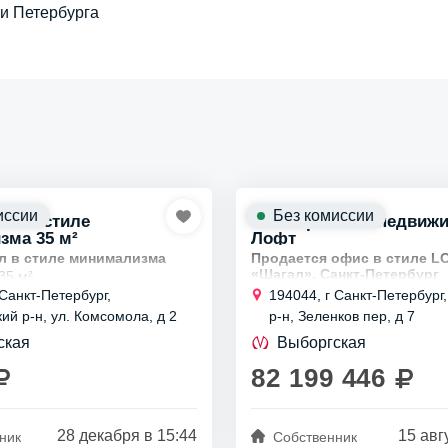
и Петербурга
иссии
Без комиссии
ал в стиле
Коммерческая недвиж
зма 35 м²
Лофт
л в стиле минимализма
Продается офис в стиле L
«Шагал», Санкт-Петербург
 35 м²
Основные характеристики 
 Санкт-Петербург,
194044, г Санкт-Петербург
отолков 5 м
Площадь:
416 м²
ий р-н, ул. Комсомола, д 2
р-н, Зеленков пер, д 7
ый свет включен в стоимость
Этаж:
1
ская
Выборгская
82 199 446
Отделка:
чистовая
й свет заливает помещение с
Планировка:
кабинетная
14:00.
28 декабря в 15:44
15 авг
Вход:
2...
ник
Собственник