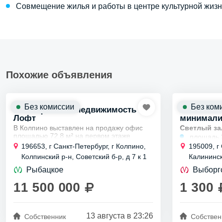
Совмещение жилья и работы в центре культурной жизн
Похожие объявления
Без комиссии
Без ком
Коммерческая недвижимость
Светлый з
Лофт
минимали
В Колпино выставлен на продажу офис
Светлый за
площадью 72,8 м² на первом этаже
площадь
кирпичного здания.
196653, г Санкт-Петербург, г Колпино,
195009, г
Внутри находятся два светлых кабинета
высота п
Колпинский р-н, Советский б-р, д 7 к 1
Калининск
— 28 и 21 м², кухня и два санузла.
импульсн
Рыбацкое
Выборг
аренды!
11 500 000
1 300
солнечны
10:00 до 
13 августа в 23:26
Собственник
Собствен