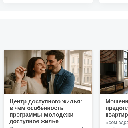
В...
Центр доступного жилья:
Мошенн
в чем особенность
предопл
программы Молодежи
кварти
доступное жилье
Всем здр