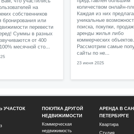
представлен большим
 Вам, что участились
количеством онлайн-пл
ользователей на
Каждая из них предлага
еких собственников
уникальные возможност
я бронирования или
поиска, покупки, прода
едвижимости перевести
аренды жилья либо
перед! Суммы в разных
коммерческих объектов
звучиваются от 400
Рассмотрим самые поп
 100% месячной сто...
сайты по не...
025
23 июня 2025
Ь УЧАСТОК
ПОКУПКА ДРУГОЙ
АРЕНДА В САН
НЕДВИЖИМОСТИ
ПЕТЕРБУРГЕ
Коммерческая
Квартира
з
недвижимость
Студия