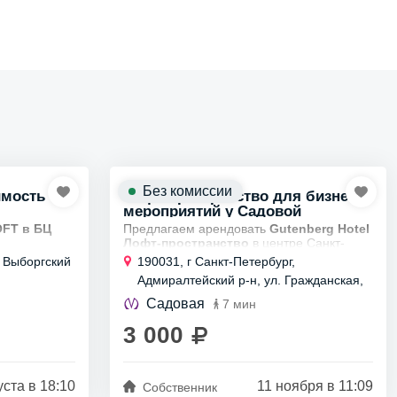
Без комиссии
имость
Лофт-пространство для бизнес-
мероприятий у Садовой
OFT в БЦ
Предлагаем арендовать
Gutenberg Hotel
Лофт-пространство
в центре Санкт-
помещения:
Петербурга, всего 5 минут от м. Садовая.
, Выборгский
190031, г Санкт-Петербург,
Площадь 130 м², вместимость до 45
Адмиралтейский р-н, ул. Гражданская,
человек. Пространство...
д 13-15
Садовая
7 мин
3 000
уста в 18:10
11 ноября в 11:09
Собственник