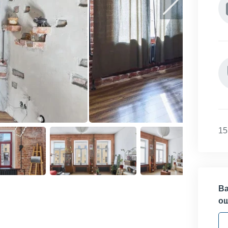
15
Ва
о