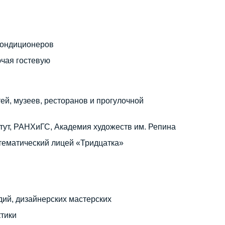
кондиционеров
ючая гостевую
ей, музеев, ресторанов и прогулочной
тут, РАНХиГС, Академия художеств им. Репина
тематический лицей «Тридцатка»
дий, дизайнерских мастерских
ктики