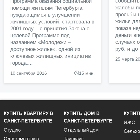
сообщить
Программа оказания социальной
жалобы п
помощи жителям Петербурга,
просьбы н
нуждающимся в улучшении
жилья дл
жилищных условий, стартовала в
показа н
2001 году – с принятия Закона о
деньги в
целевой Программе под
случаях о
названием «Молодежи –
руб. и до
доступное жилье», одной из
ключевых жилищных инициатив
25 марта 2
города,...
10 сентября 2016
15 мин.
КУПИТЬ КВАРТИРУ В
КУПИТЬ ДОМ В
КУПИТ
САНКТ-ПЕТЕРБУРГЕ
САНКТ-ПЕТЕРБУРГЕ
ИЖС
Студию
Отдельный дом
Сельхо
Однокомнатную
Таунхаус