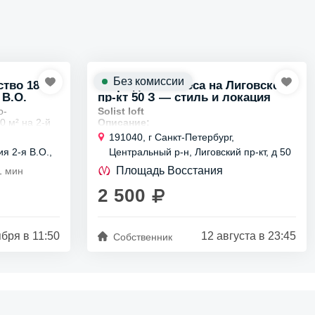
Без комиссии
тво 180
Лофт для бизнеса на Лиговском
 В.О.
пр-кт 50 З — стиль и локация
о-
Solist loft
0 м² на 2-й
Описание:
Яркий и стильный лофт площадью
100 м²
191040, г Санкт-Петербург,
Идеально
в Санкт-Петербурге с отдельным входом и
я 2-я В.О.,
Центральный р-н, Лиговский пр-кт, д 50
современным качественным сервисом.
литера З
Идеально подходит для дней...
Площадь Восстания
1 мин
2 500
ября в 11:50
12 августа в 23:45
Собственник