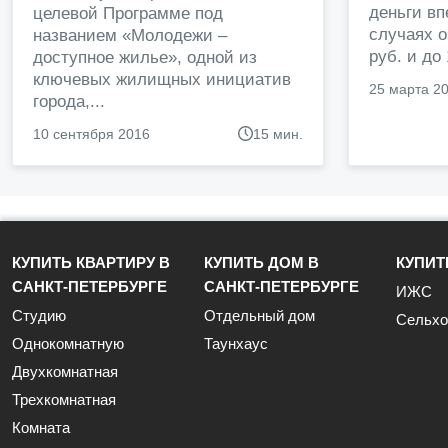
деньги в
целевой Программе под
случаях о
названием «Молодежи –
руб. и до
доступное жилье», одной из
ключевых жилищных инициатив
25 марта 2
города,...
10 сентября 2016
15 мин.
КУПИТЬ КВАРТИРУ В
КУПИТЬ ДОМ В
КУПИТ
САНКТ-ПЕТЕРБУРГЕ
САНКТ-ПЕТЕРБУРГЕ
ИЖС
Студию
Отдельный дом
Сельхо
Однокомнатную
Таунхаус
Двухкомнатная
Трехкомнатная
Комната