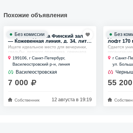
Похожие объявления
Без комиссии
Без ком
Лофт с видом на Финский залив
Для меро
— Кожевенная линия, д. 34, лит.
лофт 170 
А
Ищете идеальное место для вечеринки,
Сдается уни
свадьбы, детского праздника, семинара
организации
или корпоратива?
LOFT PORT
подарит
место привл
199106, г Санкт-Петербург,
г Санкт-Пе
вам незабываемую атмосферу и
интерьером 
Василеостровский р-н, линия
ул. Больш
комфорт!
располагаетс
Кожевенная, д 34 литера А
Потрясающие...
Василеостровская
Черныш
7 000
55 200
12 августа в 19:19
Собственник
Собствен