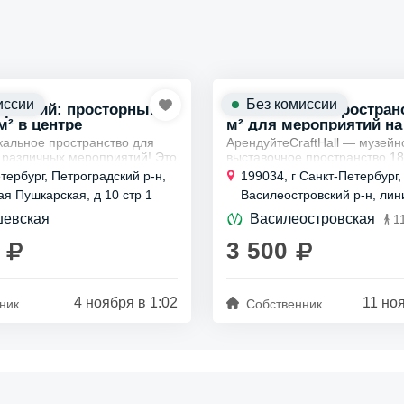
иссии
Без комиссии
приятий: просторный
Выставочное пространс
м² в центре
м² для мероприятий на
кальное пространство для
Арендуйте
CraftHall — музейн
 различных мероприятий! Это
выставочное пространство 18
екает своим стильным
линии В.О., Санкт-Петербург.
тербург, Петроградский р-н,
199034, г Санкт-Петербург,
в духе «лофт» и
Вместимость до 45 человек. 
ая Пушкарская, д 10 стр 1
Василеостровский р-н, лини
я в...
подходит для тематических...
д 13/6
евская
Василеостровская
1
3 500
4 ноября в 1:02
11 но
ник
Собственник