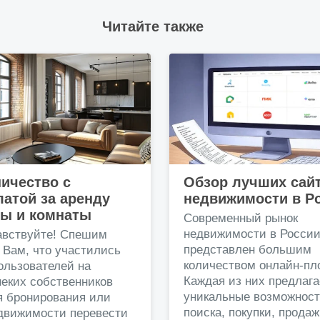
Читайте также
ичество с
Обзор лучших сай
атой за аренду
недвижимости в Р
ры и комнаты
Современный рынок
недвижимости в Росси
авствуйте! Спешим
представлен большим
 Вам, что участились
количеством онлайн-пл
ользователей на
Каждая из них предлага
еких собственников
уникальные возможност
я бронирования или
поиска, покупки, прода
едвижимости перевести