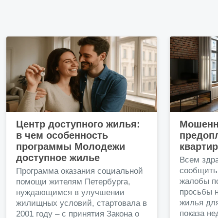
Центр доступного жилья:
Мошенн
в чем особенность
предопл
программы Молодежи
кварти
доступное жилье
Всем здр
сообщить
Программа оказания социальной
жалобы п
помощи жителям Петербурга,
просьбы н
нуждающимся в улучшении
жилья дл
жилищных условий, стартовала в
показа н
2001 году – с принятия Закона о