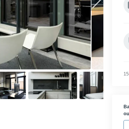
15
Ва
о