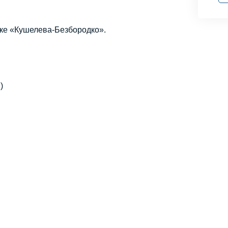
яке «Кушелева-Безбородко».
)