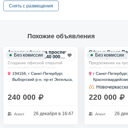
Удобства —
вентиляция
Снять с размещения
Об объекте
Тип здания —
встроенное помещение в жилой дом
Похожие объявления
Аренда офиса на проспекте
Офис в Санкт-Пе
Без комиссии
Без комиссии
Энгельса, 21 за 240 000
Новочеркасский п
рублей
руб.
Создание офисной открытой
Предложение на про
планировки способствует
аренду представляе
комфортной атмосфере. 🌟 Он
универсальное пом
194156, г Санкт-Петербург,
г Санкт-Петербург,
способствует взаимодействию
которое можно адап
Выборгский р-н, пр-кт Энгельса,
Красногвардейский
сотрудников. Командная работа
различные виды дея
д 21
Новочеркасский пр-
становится проще. 💼...
Внутренняя...
Новочеркасск
240 000
220 000
26 декабря в 16:47
26 дек
Агент
Агент