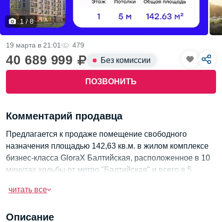
1 / 8
19 марта в 21:01
479
40 689 999
Без комиссии
ПОЗВОНИТЬ
Комментарий продавца
Предлагается к продаже помещение свободного
назначения площадью 142,63 кв.м. в жилом комплексе
бизнес-класса GloraX Балтийская, расположенное в 10
минутах ходьбы от метро "Балтийская" и всего в 5
минутах от набережной Обводного канала. Помещение
читать все
на 1 линии улицы Розенштейна с активным
автомобильным трафиком. Объект будет готов к сдаче в
Описание
4 квартале 2024 года.