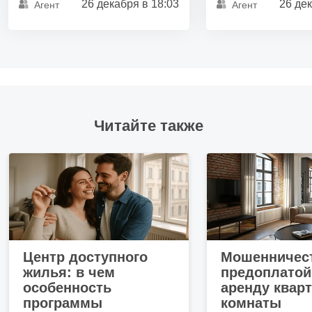
26 декабря в 18:03
26 дек
Агент
Агент
Читайте также
Центр доступного
Мошенничест
жилья: в чем
предоплатой
особенность
аренду квар
программы
комнаты