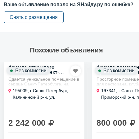
Ваше объявление попало на ЯНайду.ру по ошибке?
Снять с размещения
Похожие объявления
Аренда открытого
Аренда помещен
Без комиссии
Без комиссии
помещения в Санкт-
проспекте Испыта
Петербурге за 2,24 млн
за 800 тыс.
Сдается уникальное помещение в
Просторное помеще
рублей
сердце Санкт-Петербурга, на
для ресторана, клуб
улице Комсомола, дом 1-3, всего
или фитнес-центра.
195009, г Санкт-Петербург,
197341, г Санкт-П
в семи минутах пешком от метро
находится всего в н
Калининский р-н, ул.
Приморский р-н, п
«Площадь Ленина». Площадь
минутах от метро и 
Комсомола, д 1-3 литера М
Испытателей, д 7
2807 кв. м....
на третьем...
2 242 000
800 000