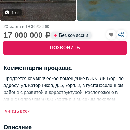
1 / 5
20 марта в 19:36
360
17 000 000
Без комиссии
ПОЗВОНИТЬ
Комментарий продавца
Продается коммерческое помещение в ЖК "Линкор" по
адресу: ул. Катерников, д. 5, корп. 2, в густонаселенном
районе с развитой инфраструктурой. Расположено в
зоне с более чем 9 000 квартир и высоким доходом
населения, что обеспечит высокую рентабельность.
читать все
Помещение идеально подходит для любых видов
деятельности, включая торговлю, сферу услуг, сетевой
Описание
ритейл, клиентский офис или пункт выдачи. Состояние