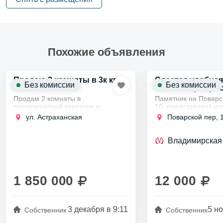
аренду
Похожие объявления
Продаю 2 комнаты в 3к кв
Сдается удобная
Без комиссии
Без комиссии
2
16.5 м
в центр г
Продам 2 комнаты в
Памятник на Поварс
трехкомнатной квартире в
10, представляет ис
Калининском районе на улице
ценность как памятн
ул. Астраханская
Поварской пер, 
Астраханская, в 5 минутах ходьбы
архитектуры XVIII ве
от станции метро Площадь
примером стиля, ха
Ленина, ЦЕНА УКАЗАНА ЗА
для того...
Владимирская
КАЖДУЮ...
1 850 000
12 000
3 декабря в 9:11
5 но
Собственник
Собственник