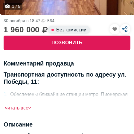
1 / 5
30 октября в 18:47
564
1 960 000
Без комиссии
ПОЗВОНИТЬ
Комментарий продавца
Транспортная доступность по адресу ул.
Победы, 11:
Обеспечены ближайшие станции метро: Пионерская
и Удельная (10-15 минут пешком).
читать все
Ближайшие железнодорожные станции: Санкт-
Петербург-Гаревка (15 минут на автобусе).
Описание
Выходы на major дороги: КАД и проспект Энгельса в
5-10 минутах на автомобиле.