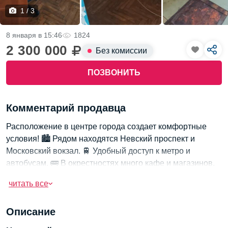
1 / 3
8 января в 15:46
1824
2 300 000
Без комиссии
ПОЗВОНИТЬ
Комментарий продавца
Расположение в центре города создает комфортные
условия! 🏙️ Рядом находятся Невский проспект и
Московский вокзал. 🚆 Удобный доступ к метро и
автобусам. 🚌 В окрестностях много кафе и магазинов.
☕️ Отличная инвестиция для аренды! 💰
читать все
Транспортная доступность по адресу ул.
Разъезжая, 43:
Описание