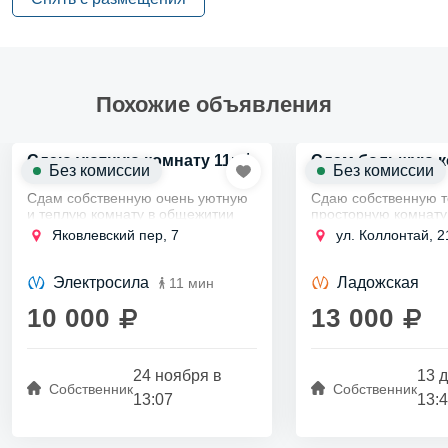
Похожие объявления
2
Сдаю уютную комнату 11м
Сдам большую к
Без комиссии
Без комиссии
2
20м
Сдам собственную очень уютную
Сдаю собственную т
и теплую комнату в общежитии
просторную комнату
квартирного типа в Московском
комнатной квартире
Яковлевский пер, 7
ул. Коллонтай, 2
районе в 5-8 минутах пешком от
районе в2х минутах
станции метро Электросила,на
станции метро Прос
длительный...
Большевиков, на дли
Электросила
Ладожская
11 мин
10 000
13 000
24 ноября в
13 
Собственник
Собственник
13:07
13: