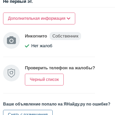
Ближайшие станции метро: Площадь Восстания и
Не первый эт.
Маяковская - 10 минут пешком.
Железнодорожный вокзал Финляндский - 15 минут на
О квартире
Дополнительная информация
транспорте.
Санузел —
раздельный
Выходы на основные дороги: Невский проспект и
КАД - 5 минут на автомобиле.
Инкогнито
Собственник
Общественный транспорт: 1) Автобус 22, 2) Троллейбус
Нет жалоб
7, 3) Маршрутка 100. Время в пути до ключевых
транспортных узлов - около 30 минут. Удобное
местоположение и развитая инфраструктура.
Проверить телефон на жалобы?
Черный список
Ваше объявление попало на ЯНайду.ру по ошибке?
Снять с размещения