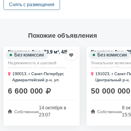
покупка! Квартира подходит под ипотеку!
Снять с размещения
Похожие объявления
Квартира 4х к., 73.9 м², 4/5 эт.
Квартира 4х к., 25
Без комиссии
Без комиссии
5/6 эт.
Недвижимость в шаговой
Уникальная возможн
доступности от станции метро
инвесторов! Продае
Технологический институт
комнат в квартире с
190013, г Санкт-Петербург,
191023, г Санкт-П
привлекает своим удобством и
коридором и уютной
Адмиралтейский р-н, ул.
Центральный р-н, 
комфортом.
Она находится на пя
Серпуховская, д 23
д 32/1
Продаются три жилые комнаты,
где есть лифт для...
6 600 000
50 000 000
которые...
14 октября в
8 ок
Собственник
Собственник
23:07
15: