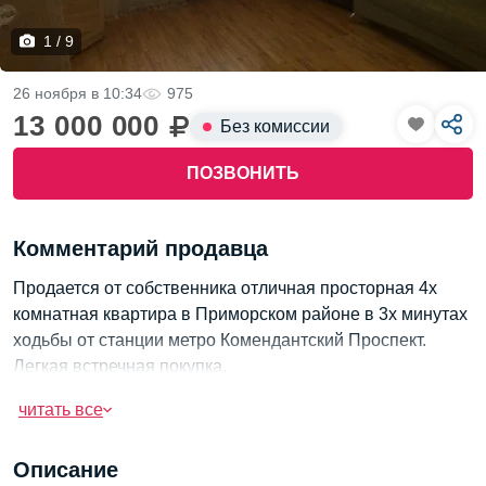
1 / 9
26 ноября в 10:34
975
13 000 000
Без комиссии
ПОЗВОНИТЬ
Комментарий продавца
Продается от собственника отличная просторная 4х
комнатная квартира в Приморском районе в 3х минутах
ходьбы от станции метро Комендантский Проспект.
Легкая встречная покупка.
Квартира с площадью 100 кв метров расположена на
читать все
комфортном 2ом этаже 9 этажного кирпичного дома
2003 года постройки, отличный ухоженный дом с
Описание