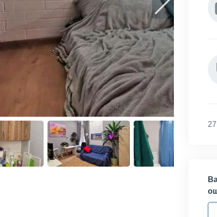
27
Ва
о