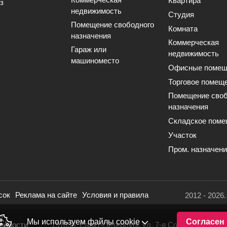
Квартира
з
недвижимость
Студия
Помещение свободного
Комната
назначения
Коммерческая
Гараж или
недвижимость
машиноместо
Офисные помещ
Торговое помещ
Помещение своб
назначения
Складское поме
Участок
Пром. назначен
сок
Реклама на сайте
Условия и правила
2012 - 2026
Мы используем файлы cookie
Согласен
льности
191036, Санкт-Петербург, ул. 7-я Советская, 16