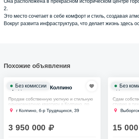
Она расположена в прекрасном историческом центре горо
2.
Это место сочетает в себе комфорт и стиль, создавая ат
Вокруг развита инфраструктура, что делает жизнь здесь о
Похожие объявления
Без комиссии
Без ком
Продаю 1к кв в Колпино
Сдается с
Продам собственную уютную и стильную
Сдам собств
однокомнатную квартиру в Колпино, по
студию в тих
адрес бульвар Трудящихся, дом 39.
районе окол
г Колпино, б-р Трудящихся, 39
Выборгс
Прямая продажа от собственника!
Просвещения
Квартира очень уютная...
дома, на...
3 950 000
15 000