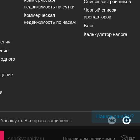
Список застройщиков
недвижимость на сутки
Черный список
Коммерческая
арендаторов
недвижимость по часам
Блог
Калькулятор налога
ения
ение
одного
щение
ия
Нашли ошибку?
. Yanaidy.ru. Все права защищены.
spb@yanaidy.ru
Продвигаем недвижимое