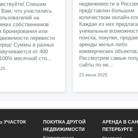
недвижимости в Росси
авствуйте! Спешим
представлен большим
 Вам, что участились
количеством онлайн-пл
ользователей на
Каждая из них предлага
еких собственников
уникальные возможност
я бронирования или
поиска, покупки, прода
едвижимости перевести
аренды жилья либо
перед! Суммы в разных
коммерческих объектов
звучиваются от 400
Рассмотрим самые поп
 100% месячной сто...
сайты по не...
025
23 июня 2025
Ь УЧАСТОК
ПОКУПКА ДРУГОЙ
АРЕНДА В САН
НЕДВИЖИМОСТИ
ПЕТЕРБУРГЕ
Коммерческая