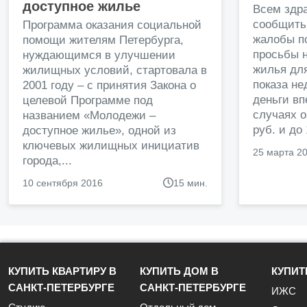
доступное жилье
Всем здр
сообщить
Программа оказания социальной
жалобы п
помощи жителям Петербурга,
просьбы н
нуждающимся в улучшении
жилья дл
жилищных условий, стартовала в
показа н
2001 году – с принятия Закона о
деньги в
целевой Программе под
случаях о
названием «Молодежи –
руб. и до
доступное жилье», одной из
ключевых жилищных инициатив
25 марта 2
города,...
10 сентября 2016
15 мин.
КУПИТЬ КВАРТИРУ В
КУПИТЬ ДОМ В
КУПИТ
САНКТ-ПЕТЕРБУРГЕ
САНКТ-ПЕТЕРБУРГЕ
ИЖС