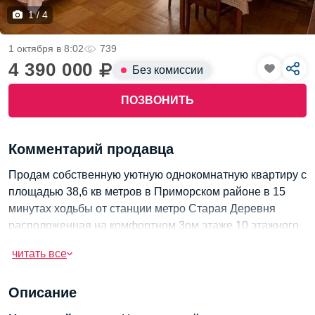
1 / 4
1 октября в 8:02
739
4 390 000
Без комиссии
ПОЗВОНИТЬ
Комментарий продавца
Продам собственную уютную однокомнатную квартиру с
площадью 38,6 кв метров в Приморском районе в 15
минутах ходьбы от станции метро Старая Деревня
расположенная на комфортном 3ом этаже 10 этажного
панельного дома 1991 года постройки.
читать все
Квартира в хорошем состояние, с хорошим
местоположением - все торговые и развлекательные
Описание
центры находятся рядом с домом, через дом от дома