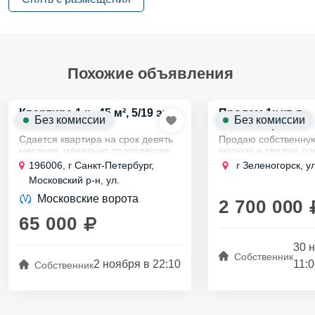
Похожие объявления
Квартира 1 к., 45 м², 5/19 эт.
Продам 1к кв в
Без комиссии
Без комиссии
Зеленогорске
Сдается квартира на срок девять
Продаю собственну
месяцев, идеально подходящая
уютную и теплую о
для комфортного проживания.
квартиру в прекрас
196006, г Санкт-Петербург,
г Зеленогорск, у
Здесь вы найдете двуспальную
живописном городке
Московский р-н, ул.
кровать с ортопедическим
прямо на берегу Фи
Парфёновская, д 17 стр 1
матрасом и...
в Курортном...
Московские ворота
2 700 000
65 000
30 
Собственник
2 ноября в 22:10
11:
Собственник