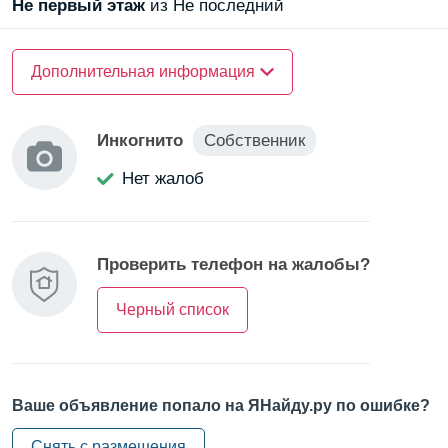
Вокруг развитая инфраструктура, что делает жизнь
Не первый
этаж
из Не последний
здесь комфортной и удобной.
О доме
Дополнительная информация
Материал стен —
блочный
Инкогнито
Собственник
О квартире
Нет жалоб
Санузел —
совмещенный
Балкон/Лоджия —
лоджия
Проверить телефон на жалобы?
Черный список
Ваше объявление попало на ЯНайду.ру по ошибке?
Снять с размещения