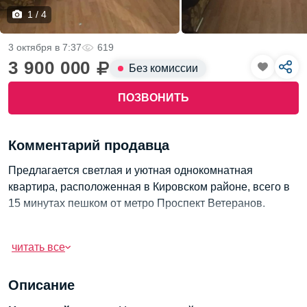
1 / 4
3 октября в 7:37
619
3 900 000
Без комиссии
ПОЗВОНИТЬ
Комментарий продавца
Предлагается светлая и уютная однокомнатная
квартира, расположенная в Кировском районе, всего в
15 минутах пешком от метро Проспект Ветеранов.
Площадь квартиры составляет 33 квадратных метра,
она находится на третьем этаже современного 12-
читать все
этажного жилого комплекса "Солнечный город",
построенного в 2018 году.
Описание