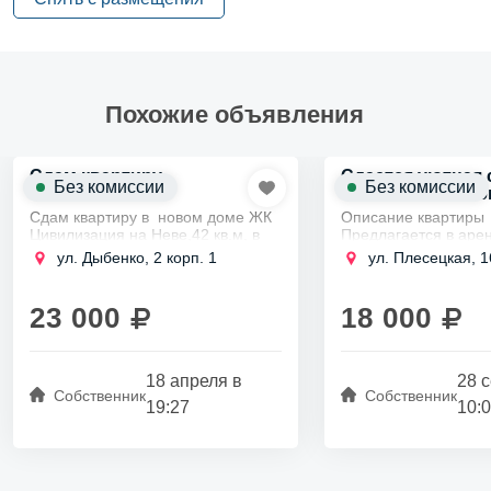
Похожие объявления
Сдам квартиру
Сдается уютная 
Без комиссии
Без комиссии
собственника 26
Сдам квартиру в новом доме ЖК
Описание квартиры
Цивилизация на Неве,42 кв.м, в
Предлагается в арен
наличии для комфортного
комфортабельная кв
ул. Дыбенко, 2 корп. 1
ул. Плесецкая, 1
проживания есть все:большой
студия площадью 26
холодильник ,стиральная машина
метров. Она находи
,эл.плита с...
этаже нового 25-этаж
23 000
18 000
18 апреля в
28 
Собственник
Собственник
19:27
10: