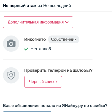
Не первый
этаж
из Не последний
О доме
Дополнительная информация
Материал стен —
кирпичный
Материал стен —
монолитный
Инкогнито
Собственник
Нет жалоб
О квартире
Санузел —
совмещенный
Проверить телефон на жалобы?
Балкон/Лоджия —
лоджия
Черный список
Ваше объявление попало на ЯНайду.ру по ошибке?