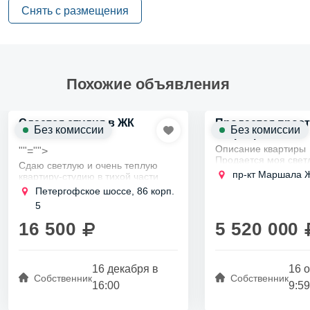
Снять с размещения
Похожие объявления
Сдается студия в ЖК
Продается прост
Без комиссии
Без комиссии
2
"Клены"
квартира 46м
Описание квартиры
""="">
Продается моя свет
Сдаю светлую и очень теплую
просторная одноко
пр-кт Маршала Ж
квартиру-студию в тихой части
квартира в Кировско
города в Красносельском районе
Петергофское шоссе, 86 корп.
всего в 15 минутах 
в 15-20 минутах езды на
метро Проспект Вет
5
общественном транспорте от
Площадь...
станции метро автово....
16 500
5 520 000
16 декабря в
16 
Собственник
Собственник
16:00
9:59