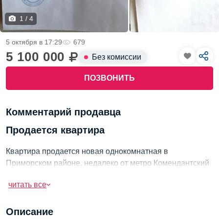
1 / 4
5 октября в 17:29
679
5 100 000
Без комиссии
ПОЗВОНИТЬ
Комментарий продавца
Продается квартира
Квартира продается новая однокомнатная в
Приморском районе, недалеко от метро Комендантский
проспект. В скором времени откроется станция метро
читать все
“Шуваловский проспект”, что обеспечит удобный доступ
к транспорту.
Описание