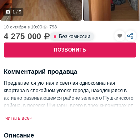
1 / 5
10 октября в 10:00
798
4 275 000
Без комиссии
ПОЗВОНИТЬ
Комментарий продавца
Предлагается уютная и светлая однокомнатная
квартира в спокойном уголке города, находящаяся в
активно развивающемся районе зеленого Пушкинского
района, в поселке Шушары, всего в трех километрах от
станции метро Купчино.
читать все
Жилплощадь составляет 46 квадратных метров,
квартира расположена на девятом этаже современного
Описание