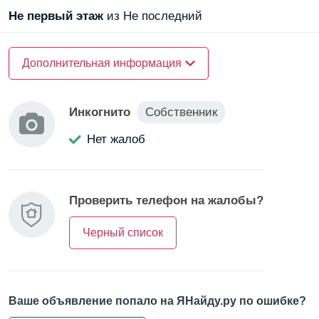
25-этажного монолитного дома, построенного в 2010
Не первый
этаж
из Не последний
году.
Это идеальное место для комфортной жизни в
О доме
Дополнительная информация
окружении природы и городской инфраструктуры.
Материал стен —
монолитный
Инкогнито
Собственник
О квартире
Нет жалоб
Санузел —
совмещенный
Балкон/Лоджия —
балкон
Проверить телефон на жалобы?
Черный список
Ваше объявление попало на ЯНайду.ру по ошибке?