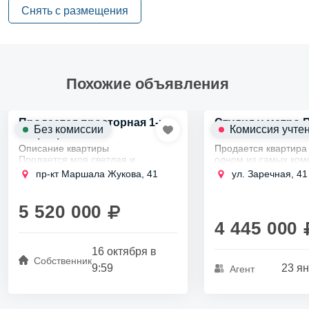
Снять с размещения
Похожие объявления
Продается просторная 1-к
Студия у метро 
Без комиссии
Комиссия учте
2
квартира 46м
Описание квартиры
Продается квартира 
Продается моя светлая и
одном из самых ко
просторная однокомнатная
постоянного прожив
пр-кт Маршала Жукова, 41
ул. Заречная, 41
квартира в Кировском районе,
комплексе Северная
всего в 15 минутах пешком от
Состояние квартиры
метро Проспект Ветеранов.
можно...
5 520 000
Площадь...
4 445 000
16 октября в
Собственник
9:59
23 ян
Агент