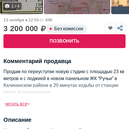
1 / 4
13 октября в 12:55
696
3 200 000
Без комиссии
ПОЗВОНИТЬ
Комментарий продавца
Продам по переуступке новую студию с площадью 23 кв
метров и с лоджией в новом панельном ЖК “Ручьи” в
Калининском районе в 20 минутах ходьбы от станции
метро Академическая.
Студия расположена на 9ом этаже из 13, через месяц
читать все
полтора сдача дома, студия светлая и с чистовой
отделкой от застройщика, все сделано качественно. Дом
Описание
с отличном местоположением - обжитый район, в самом