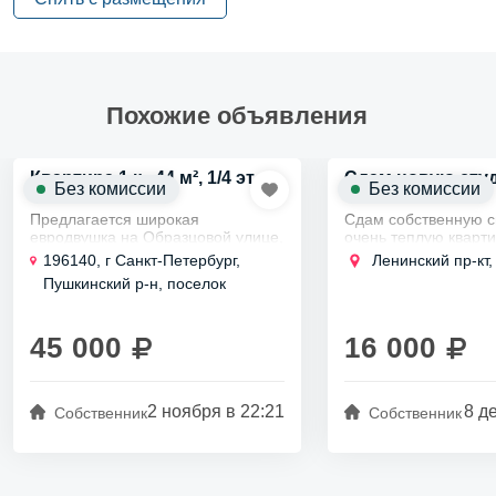
Похожие объявления
Квартира 1 к., 44 м², 1/4 эт.
Сдам новую сту
Без комиссии
Без комиссии
Предлагается широкая
Сдам собственную с
евродвушка на Образцовой улице,
очень теплую кварти
расположенная в уютном и тихом
тихой части Кировск
196140, г Санкт-Петербург,
Ленинский пр-кт,
районе, дарит комфортное
10 минутах езды на
Пушкинский р-н, поселок
проживание.
общественным транс
Шушары, тер Пулковское, ул.
Квартира полностью обставлена
станции метро Ленин
мебелью...
Образцовая, д 7 к 1 стр 2
45 000
16 000
2 ноября в 22:21
8 д
Собственник
Собственник