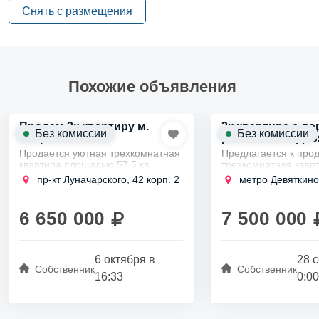
Снять с размещения
Похожие объявления
Продам 3к квартиру м.
3к квартира с д
Без комиссии
Без комиссии
Озерки
ремонтом м. Дев
Продается уютная трехкомнатная
Предлагается к про
квартира площадью 57,5 кв.
трехкомнатная квар
метров на первом этаже
площадью 75,01 кв. 
пр-кт Луначарского, 42 корп. 2
метро Девяткино
девятиэтажного дома в
расположенная в сп
Выборгском районе.
районе города.
Всего восемь минут пешком до
Всего в 15 минутах 
6 650 000
7 500 000
метро...
станции метро...
6 октября в
28 
Собственник
Собственник
16:33
0:00