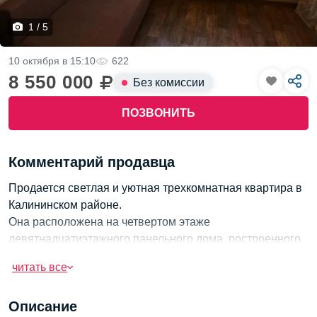
1 / 5
10 октября в 15:10
622
8 550 000
Без комиссии
ПОЗВОНИТЬ
Комментарий продавца
Продается светлая и уютная трехкомнатная квартира в
Калининском районе.
Она расположена на четвертом этаже
девятнадцатиэтажного панельного дома, построенного
в 2014 году.
читать все
Площадь квартиры составляет 74 квадратных метра, а
окна выходят на две стороны, наполняя пространство
Описание
солнечным светом.