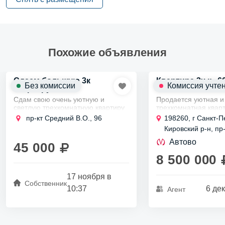
Похожие объявления
Сдаем большую 3к
Квартира 3х к., 6
Без комиссии
Комиссия учте
квартиру
Сдам свою очень уютную и
Продается уютная и
светлую трехкомнатную квартиру
трехкомнатная кварт
в чудесном Васильевском острове
кирпичном доме, р
пр-кт Средний В.О., 96
198260, г Санкт-П
в 10 минутах ходьбы от станции
всего в нескольких 
Кировский р-н, пр
метро Василеостровская, на
станции метро Прос
д 88
длительный...
Ветеранов.
Автово
45 000
Она находится...
8 500 000
17 ноября в
Собственник
10:37
6 де
Агент