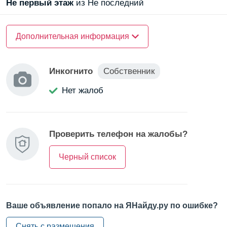
Не первый
этаж
из Не последний
О доме
Дополнительная информация
Материал стен —
монолитный
Инкогнито
Собственник
О квартире
Нет жалоб
Санузел —
раздельный
Балкон/Лоджия —
балкон
Проверить телефон на жалобы?
Черный список
Ваше объявление попало на ЯНайду.ру по ошибке?
Снять с размещения