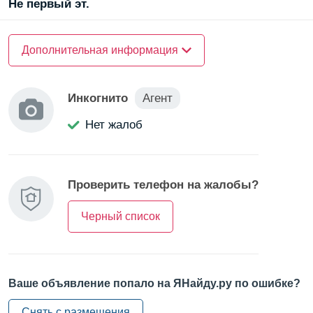
Не первый эт.
2. Работаем с ипотекой 5%, военной ипотекой,
О доме
материнским капиталом и рассрочкой
Дополнительная информация
Материал стен —
монолитный
3. Все наши услуги для Вас бесплатны.
Инкогнито
Агент
4. Более 300 ЖК и 50000 квартир в наличии в одном
Нет жалоб
месте.На нашем сайте, смотрите в описании магазина.
5. Бесплатное бронирование вариантов квартир до
принятия решения.
Проверить телефон на жалобы?
6. Экономия 260.000 руб при покупке любой
Черный список
недвижимости с нашими специалистами, узнай как.
+ Мы собрали всё актуальное наличие квартир Санкт-
Петербурга в единую базу. Доступ, к которой даст Вам
Ваше объявление попало на ЯНайду.ру по ошибке?
наш менеджер. Позвонив по указанному телефону по
Снять с размещения