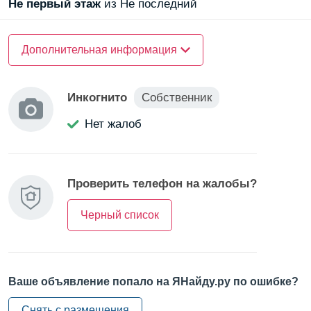
Не первый
этаж
из Не последний
Энгельса.
Время до аэропорта Пулково: около 40 минут на
О доме
автобусе.
Дополнительная информация
Материал стен —
панельный
Транспортная ситуация стабильная, есть возможность
пересадок.
Инкогнито
Собственник
О квартире
Нет жалоб
Санузел —
совмещенный
Балкон/Лоджия —
балкон
Проверить телефон на жалобы?
Черный список
Ваше объявление попало на ЯНайду.ру по ошибке?
Снять с размещения