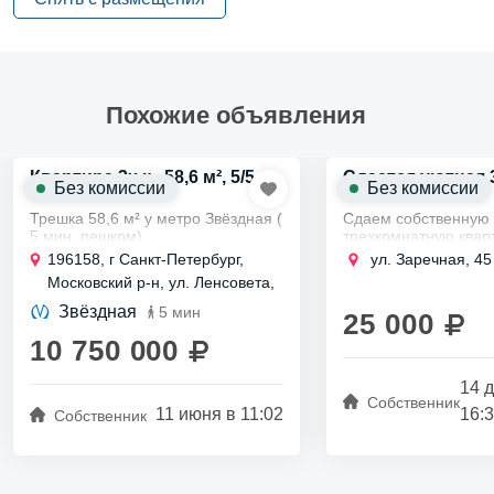
Похожие объявления
Квартира 3х к., 58,6 м², 5/5 эт.
Сдается уютная 
Без комиссии
Без комиссии
Трешка 58,6 м² у метро Звёздная (
Сдаем собственную
5 мин. пешком).
трехкомнатную кварт
Продаю квартиру на ул.
части города в Выбо
196158, г Санкт-Петербург,
ул. Заречная, 45
Ленсовета, д.70 в панельном
районе в 20 минута
Московский р-н, ул. Ленсовета,
доме 1965 года.
станции метро Парн
д 70
Общая площадь квартиры: 58,6
длительный срок...
Звёздная
5 мин
25 000
м², жилая - 44. Три светлые...
10 750 000
14 
Собственник
11 июня в 11:02
16:
Собственник