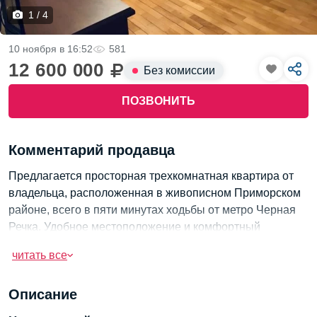
1 / 4
10 ноября в 16:52
581
12 600 000
Без комиссии
ПОЗВОНИТЬ
Комментарий продавца
Предлагается просторная трехкомнатная квартира от
владельца, расположенная в живописном Приморском
районе, всего в пяти минутах ходьбы от метро Черная
Речка. Удобное местоположение и комфортный
интерьер делают ее привлекательной для жизни.
читать все
Транспортная доступность трехкомнатной квартиры:
Описание
Ближайшая станция метро: Комендантский проспект -
10 минут пешком.