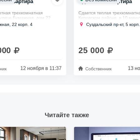
 3к квартира
Сдается 3к квартира
ютная трехкомнатная
Сдается теплая трехкомнатна
 улице Бумажная, дом 22,
Кировском районе, в 10 мину
одается от владельца.
Проспект Просвещения.
жная, 22 корп. 4
Суздальский пр-кт, 5 корп.
Подходит для семей с детьми
животных.
000
25 000
12 ноября в 11:37
13 но
ник
Собственник
Читайте также