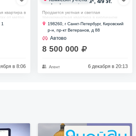
Квартира 3х к., 60 м
, 4/9 эт.
я квартира в
Продается уютная и светлая
тах от метро
трехкомнатная квартира в кирпичном
доме, расположенном всего в нескольких
 1
198260, г Санкт-Петербург, Кировский
, без
минутах от станции метро Проспект
р-н, пр-кт Ветеранов, д 88
Ветеранов.
Она находится...
Автово
8 500 000
ября в 8:06
6 декабря в 20:13
Агент