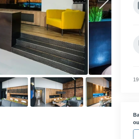
19
Ва
о