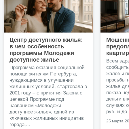
Центр доступного жилья:
Мошенн
в чем особенность
предопл
программы Молодежи
кварти
доступное жилье
Всем здр
сообщить
Программа оказания социальной
жалобы п
помощи жителям Петербурга,
просьбы н
нуждающимся в улучшении
жилья дл
жилищных условий, стартовала в
показа н
2001 году – с принятия Закона о
деньги в
целевой Программе под
случаях о
названием «Молодежи –
руб. и до
доступное жилье», одной из
ключевых жилищных инициатив
25 марта 2
города,...