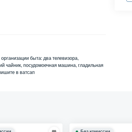
организации быта: два телевизора,
ий чайник, посудомоечная машина, гладильная
пишите в ватсап
иссии
Без комиссии