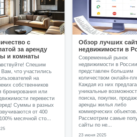
ичество с
Обзор лучших сай
атой за аренду
недвижимости в Р
ры и комнаты
Современный рынок
недвижимости в Росси
авствуйте! Спешим
представлен большим
 Вам, что участились
количеством онлайн-пл
ользователей на
Каждая из них предлага
еких собственников
уникальные возможност
я бронирования или
поиска, покупки, прода
едвижимости перевести
аренды жилья либо
перед! Суммы в разных
коммерческих объектов
звучиваются от 400
Рассмотрим самые поп
 100% месячной сто...
сайты по не...
025
23 июня 2025