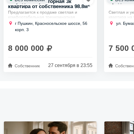
В продаже просторная 3к
Продается
2
квартира от собственника 98,8м
Предлагается к продаже светлая и
Светлая и у
комфортабельная трехкомнатная
квартира на
квартира, расположенная в спокойном
корпус 4, пр
г Пушкин, Красносельское шоссе, 56
ул. Бума
районе Кировского района. Всего в десяти
корп. 3
минутах на...
8 000 000
7 500 
27 сентября в 23:55
Собственник
Собствен