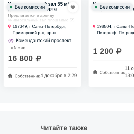
Универсальный зал 55 м²
Коммерческая
Без комиссии
Без комиссии
для танцев и спорта
недвижимость ст
Предлагается в аренду
универсальный зал площадью 55
квадратных метров. Помещение
197349, г Санкт-Петербург,
198504, г Санкт-Пе
идеально подходит для
Приморский р-н, пр-кт
Петергоф, Петрод
проведения занятий танцами,
Испытателей, д 33
ул. Петергофская,
различных спортивных...
Комендантский проспект
5 мин
1 200
16 800
11 
Собственник
4 декабря в 2:29
18:
Собственник
Читайте также