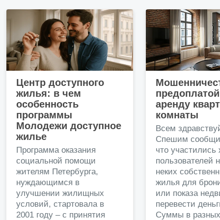
Центр доступного
Мошенничест
жилья: в чем
предоплатой
особенность
аренду квар
программы
комнаты
Молодежи доступное
Всем здравству
жилье
Спешим сообщи
Программа оказания
что участились
социальной помощи
пользователей 
жителям Петербурга,
неких собственн
нуждающимся в
жилья для брон
улучшении жилищных
или показа нед
условий, стартовала в
перевести деньг
2001 году – с принятия
Суммы в разных