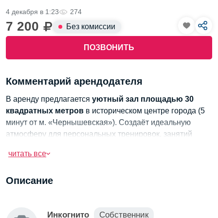
4 декабря в 1:23
274
7 200
Без комиссии
ПОЗВОНИТЬ
Комментарий арендодателя
В аренду предлагается
уютный зал площадью 30
квадратных метров
в историческом центре города (5
минут от м. «Чернышевская»). Создаёт идеальную
атмосферу для персональных тренировок, занятий
йогой и пилатесом, проведения консультаций, мини-
читать все
тренингов и небольших фотосессий.
Инфраструктура:
общая с большим залом душевая,
Описание
раздевалка с зоной отдыха, отдельный вход.
Оснащение:
коврики, подушки, необходимый
инвентарь, возможность использования светового
Инкогнито
Собственник
оборудования.
Важно:
на площадке — только сменная