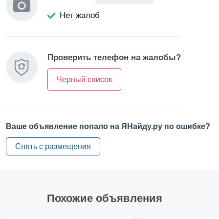
обувь.
Нет жалоб
Стоимость:
по выгодному летнему тарифу от
300
рублей в час
. Свободные часы в вечернее время и
выходные дни.
Контакты:
для бронирования и вопросов:
тел. 925-39-
Проверить телефон на жалобы?
81
.
Черный список
Ваше объявление попало на ЯНайду.ру по ошибке?
Снять с размещения
Похожие объявления